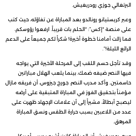
البرتغالي جوزي رودريغيش.
وعبر كريستيانو رونالدو بعد المباراة عن تفاؤله، حيث كتب
على منصة “إكس”: “الحلم بات قريباً. ارفعوا رؤوسكم،
فما زالت أمامنا خطوة أخيرة! شكراً لكم جميعاً على الدعم
الرائع الليلة!”.
وقد تأجل حسم اللقب إلى المرحلة الأخيرة التي يواجه
فيها النصر ضيفه ضمك، بينما يلعب الهلال مباراتين
حاسمتين. وأكد مدرب النصر، جورج جيزوس، أن فريقه مازال
مؤمناً بتحقيق الفوز في المباراة المتبقية على أرضه
ليصبح أبطالاً، مشيراً إلى أن علامات الإجهاد ظهرت على
عدد من اللاعبين بسبب حرارة الطقس ونسق المباراة
المرهق.