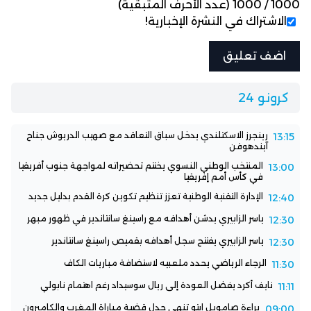
1000
/
1000
(عدد الأحرف المتبقية)
الاشتراك في النشرة الإخبارية!
كرونو 24
رينجرز الاسكتلندي يدخل سباق التعاقد مع صهيب الدريوش جناح
13:15
آيندهوفن
المنتخب الوطني النسوي يختتم تحضيراته لمواجهة جنوب أفريقيا
13:00
في كأس أمم إفريقيا
الإدارة التقنية الوطنية تعزز تنظيم تكوين كرة القدم بدليل جديد
12:40
ياسر الزابيري يدشن أهدافه مع راسينغ سانتاندير في ظهور مبهر
12:30
ياسر الزابيري يفتتح سجل أهدافه بقميص راسينغ سانتاندير
12:30
الرجاء الرياضي يحدد ملعبيه لاستضافة مباريات الكاف
11:30
نايف أكرد يفضل العودة إلى ريال سوسيداد رغم اهتمام نابولي
11:11
براءة صامويل إيتو تنهي جدل قضية مباراة المغرب والكاميرون
09:00