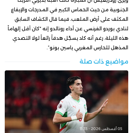
ويرى رودريغيش أن المباراة كانت أشبه بديربي أمريكا
الجنوبية من حيث الحماس الكبير في المدرجات والإيقاع
المكثف على أرض الملعب، فيما قال الكشاف السابق
لنادي بوردو الفرنسي عن أداء رونالدو إنه “كان أقل إلهاماً
هذه الليلة، رغم أنه كاد يسجّل هدفاً رائعاً لولا التصدي
المذهل للحارس المغربي ياسين بونو”.
مواضيع ذات صلة
05 أغسطس 2026 - 11:35