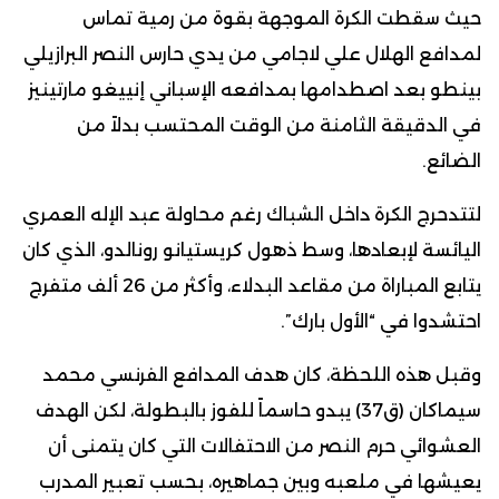
حيث سقطت الكرة الموجهة بقوة من رمية تماس
لمدافع الهلال علي لاجامي من يدي حارس النصر البرازيلي
بينطو بعد اصطدامها بمدافعه الإسباني إنييغو مارتينيز
في الدقيقة الثامنة من الوقت المحتسب بدلاً من
الضائع.
لتتدحرج الكرة داخل الشباك رغم محاولة عبد الإله العمري
اليائسة لإبعادها، وسط ذهول كريستيانو رونالدو، الذي كان
يتابع المباراة من مقاعد البدلاء، وأكثر من 26 ألف متفرج
احتشدوا في “الأول بارك”.
وقبل هذه اللحظة، كان هدف المدافع الفرنسي محمد
سيماكان (ق37) يبدو حاسماً للفوز بالبطولة، لكن الهدف
العشوائي حرم النصر من الاحتفالات التي كان يتمنى أن
يعيشها في ملعبه وبين جماهيره، بحسب تعبير المدرب