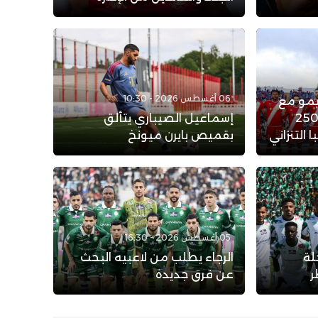
06 أغسطس 2026 - 10:30
يمو مع
لوداد الرياضي: عرض بـ 250
إسماعيل الصيباري يتألق
التنزاني
بقميص بايرن ميونخ
05 أغسطس 2026 - 16:30
لة
الرجاء يطلب من لاعبيه البحث
ر
عن فرق جديدة