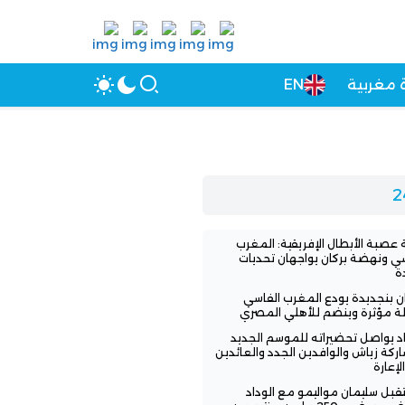
 مغربية
EN
عصبة الأبطال الإفريقية: المغرب
سي ونهضة بركان يواجهان تحديات
ة
ن بنجديدة يودع المغرب الفاسي
لة مؤثرة وينضم للأهلي المصري
اد يواصل تحضيراته للموسم الجديد
ركة زياش والوافدين الجدد والعائدين
لإعارة
بل سليمان مواليمو مع الوداد