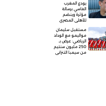
يودع المغرب
الفاسي برسالة
مؤثرة وينضم
للأهلي المصري
مستقبل سليمان
مواليمو مع الوداد
الرياضي: عرض بـ
250 مليون سنتيم
من سيمبا التنزاني