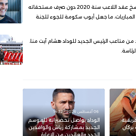
و كان النادي الاحمر قد فسخ عقد اللاعب سنة 2020 دون صرف مستحقاته
 المباريات، ما جعل أيوب سكومة للجوء للجنة
من متاعب الرئيس الجديد للوداد هشام آيت منا،
رئاسة.
06 أغسطس 2026 - 14:32
ريقية:
الوداد يواصل تحضيراته للموسم
بركان
الجديد بمشاركة زياش والوافدين
الجدد والعائدين من الإعارة