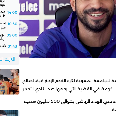
سيمب
محمد
14:00
طرابزو
إسما
10:30
ميون
لوي
09:00
رئاس
تأشي
21:48
إسبان
فيفا
21:00
الترند ا
باستض
الرج
16:30
جديد
ة للجامعة المغربية لكرة القدم الإحترافية، لصالح
سكومة، في القضية التي رفعها ضد النادي الأحمر.
و قضت لجنة النزاعات بأداء نادي الوداد الرياضي بحوالي 500 مليون سنتيم
ة.