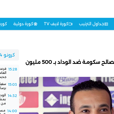
جداول الترتيب
كورة لايف TV
كورة دولية
كورة
كرونو 24
لجنة النزاعات تحكم لصالح سكومة ضد الوداد بـ 500 مليون
قرعة 
15:28
الفا
جديد
سفيا
15:03
برسا
الود
14:32
بمشا
من ا
مستق
14:00