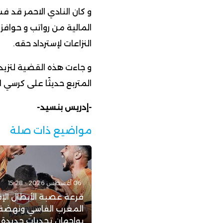
المالية من رواتب و حوافز
النزاعات لإسترداد حقه.
و جاءت هذه القضية لتزيد 
المتربع حديثًا على كرسي ال
-إدريس بنسيد-
مواضيع ذات صلة
06 أغسطس 2026 - 15:28
قرعة عصبة الأبطال الإف
المغرب الفاسي ونهضة 
يواجهان تحديات جديدة