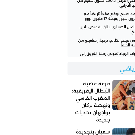
الرياضي: عرض بـ 250 مليون سنتيم من
ا التنزاني
 صلاح يوقع عقداً تاريخياً مع
ن سبور بقيمة 17 مليون يورو
عيل الصيباري يتألق بقميص بايرن
خ
س فيغو يطالب برحيل إنفانتينو من
ة الفيفا
رات الرجاء تعرض رحلة الفريق إلى
يا للخطر
 تنفي وعود إنفانتينو للمغرب
لرياضي
افة نهائي مونديال 2030
اء يطلب من لاعبيه البحث عن فرق
قرعة عصبة
ة
الأبطال الإفريقية:
المغرب الفاسي
ونهضة بركان
يواجهان تحديات
جديدة
سفيان بنجديدة