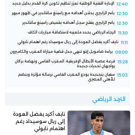
الإدارة التقنية الوطنية تعزز تنظيم تكوين كرة القدم بدليل جديد
12:40
ياسر الزابيري يدشن أهدافه مع راسينغ سانتاندير في ظهور مبهر
12:30
ياسر الزابيري يفتتح سجل أهدافه بقميص راسينغ سانتاندير
12:30
الرجاء الرياضي يحدد ملعبيه لاستضافة مباريات الكاف
11:30
نايف أكرد يفضل العودة إلى ريال سوسيداد رغم اهتمام نابولي
11:11
براءة صامويل إيتو تنهي جدل قضية مباراة المغرب والكاميرون
09:00
قرعة عصبة الأبطال الإفريقية: المغرب الفاسي ونهضة بركان
15:28
يواجهان تحديات جديدة
سفيان بنجديدة يودع المغرب الفاسي برسالة مؤثرة وينضم
15:03
للأهلي المصري
الترند الرياضي
نايف أكرد يفضل العودة
إلى ريال سوسيداد رغم
اهتمام نابولي