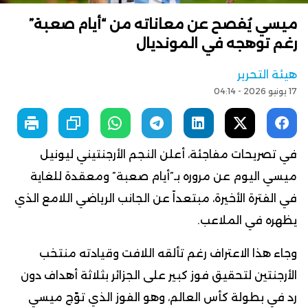
ميسي يُفصح عن معاناته من “أيام صعبة”
رغم توهجه في المونديال
هيئة التحرير
17 يونيو 2026 - 04:14
في تصريحات مفاجئة، أعلن النجم الأرجنتيني ليونيل
ميسي اليوم عن مروره بـ”أيام صعبة” ومعقدة للغاية
في الفترة الأخيرة، مبتعداً عن الجانب الرياضي اللامع الذي
يظهره في الملاعب.
وجاء هذا الاعتراف رغم تألقه اللافت وقيادته منتخب
الأرجنتين لتحقيق فوز كبير على الجزائر بثلاثة أهداف دون
رد في بطولة كأس العالم، وهو الفوز الذي توّج ميسي