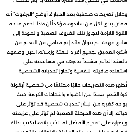
ساهمت في تخطي هذه الفترة المليئة بـ”أيام صعبة”.
وخلال تصريحات صحفية بعد المباراة، أوضح “البرغوث” أنه
ممتن بحق لكل من ساندوه، مؤكداً أن هذا الدعم منحه
القوة اللازمة لتجاوز تلك الظروف الصعبة والعودة إلى
سابق عهده. لم يتوانَ قائد إنتر ميامي عن التعبير عن
شكره العميق لجميع أفراد البعثة وزملائه، الذين وصفهم
بالسند الدائم، مشيداً بدورهم في مساعدته على
استعادة عافيته النفسية وتجاوز تحدياته الشخصية.
تُظهر هذه التصريحات جانبًا مختلفًا من شخصية أيقونة
كرة القدم، بعيدًا عن الأضواء والنجاحات الكروية، حيث
يواجه كغيره من البشر تحديات شخصية قد تؤثر على
حياته. إلا أن هذه المرحلة الصعبة لم تؤثر على عزيمته
وإصراره على تقديم الأفضل لمنتخب بلاده، ليكتب بذلك