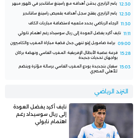
ياسر الزابيري يدشن أهدافه مع راسينغ سانتاندير في ظهور مبهر
12:30
ياسر الزابيري يفتتح سجل أهدافه بقميص راسينغ سانتاندير
12:30
الرجاء الرياضي يحدد ملعبيه لاستضافة مباريات الكاف
11:30
نايف أكرد يفضل العودة إلى ريال سوسيداد رغم اهتمام نابولي
11:11
براءة صامويل إيتو تنهي جدل قضية مباراة المغرب والكاميرون
09:00
قرعة عصبة الأبطال الإفريقية: المغرب الفاسي ونهضة بركان
15:28
يواجهان تحديات جديدة
سفيان بنجديدة يودع المغرب الفاسي برسالة مؤثرة وينضم
15:03
للأهلي المصري
الترند الرياضي
نايف أكرد يفضل العودة
إلى ريال سوسيداد رغم
اهتمام نابولي