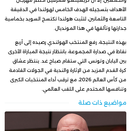
والخمسين، إلا أن كريسينسو سمرفيل اختتم مهرجان
الأهداف بتسجيله الهدف الخامس لهولندا في الدقيقة
التاسعة والثمانين، لتثبت هولندا تكتسح السويد بخماسية
جدارتها وتألقها في هذا المونديال.
بهذه النتيجة، رفع المنتخب الهولندي رصيده إلى أربع
نقاط في صدارة المجموعة، بانتظار نتيجة المباراة الأخرى
بين اليابان وتونس، التي ستقام صباح غد. ينتظر عشاق
كرة القدم المزيد من الإثارة والندية في الجولات القادمة
من كأس العالم 2026، مع ترقب أداء المنتخبات الكبرى
وتنافسها المحتدم على اللقب العالمي.
مواضيع ذات صلة