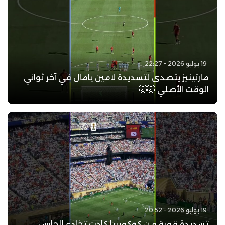
19 يوليو 2026 - 22:27
مارتينيز يتصدى لتسديدة لامين يامال في آخر ثواني
الوقت الأصلي 🤯🤯
19 يوليو 2026 - 20:52
تسديدة قوية من كوكورييا كادت تخادع الحارس