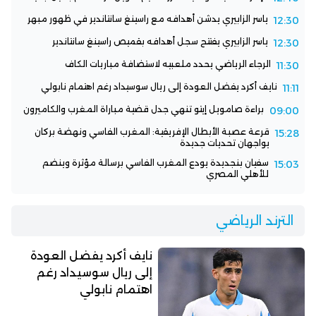
ياسر الزابيري يدشن أهدافه مع راسينغ سانتاندير في ظهور مبهر
12:30
ياسر الزابيري يفتتح سجل أهدافه بقميص راسينغ سانتاندير
12:30
الرجاء الرياضي يحدد ملعبيه لاستضافة مباريات الكاف
11:30
نايف أكرد يفضل العودة إلى ريال سوسيداد رغم اهتمام نابولي
11:11
براءة صامويل إيتو تنهي جدل قضية مباراة المغرب والكاميرون
09:00
قرعة عصبة الأبطال الإفريقية: المغرب الفاسي ونهضة بركان
15:28
يواجهان تحديات جديدة
سفيان بنجديدة يودع المغرب الفاسي برسالة مؤثرة وينضم
15:03
للأهلي المصري
الترند الرياضي
نايف أكرد يفضل العودة
إلى ريال سوسيداد رغم
اهتمام نابولي