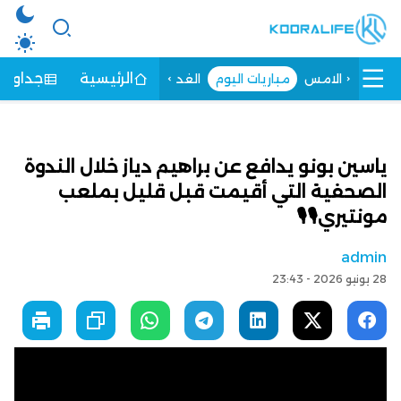
الرئيسية
جداول ا
الامس
مباريات اليوم
الغد
ياسين بونو يدافع عن براهيم دياز خلال الندوة
الصحفية التي أقيمت قبل قليل بملعب
مونتيري🎙🎙
admin
28 يونيو 2026 - 23:43