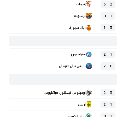
3
2
إشبيلية
0
1
برشلونة
1
3
ريال مايوركا
2
1
ستراسبورغ
2
0
باريس سان جيرمان
2
3
اوميلوس فيلاثلون هراكليوس
2
1
آريس
0
1
باناثينايكوس