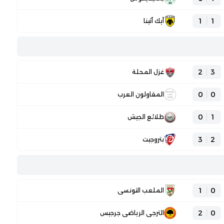
1
1
أيك أثينا
2
3
غزل المحلة
0
0
المقاولون العرب
0
1
طلائع الجيش
3
2
بتروجيت
1
0
الملعب التونسي
2
0
الترجي الرياضي جرجيس