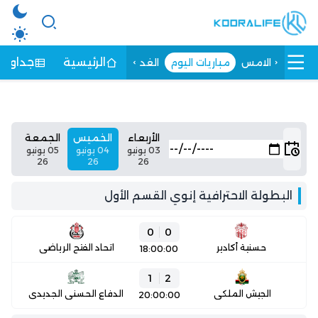
الرئيسية
جداول ا
الامس
مباريات اليوم
الغد
الأربعاء
الخميس
الجمعة
03 يونيو
04 يونيو
05 يونيو
26
26
26
البطولة الاحترافية إنوي القسم الأول
0
0
حسنية أكادير
اتحاد الفتح الرياضي
18:00:00
1
2
الجيش الملكي
الدفاع الحسني الجديدي
20:00:00