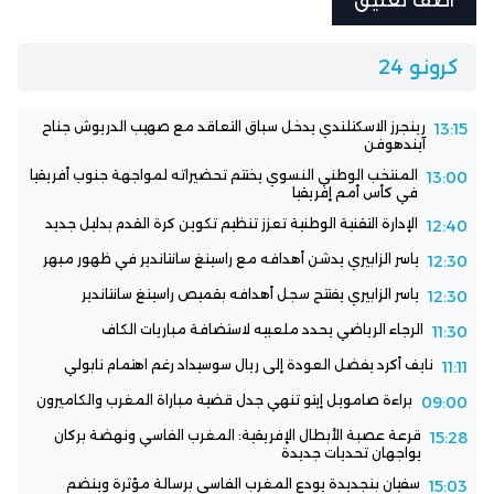
كرونو 24
رينجرز الاسكتلندي يدخل سباق التعاقد مع صهيب الدريوش جناح
13:15
آيندهوفن
المنتخب الوطني النسوي يختتم تحضيراته لمواجهة جنوب أفريقيا
13:00
في كأس أمم إفريقيا
الإدارة التقنية الوطنية تعزز تنظيم تكوين كرة القدم بدليل جديد
12:40
ياسر الزابيري يدشن أهدافه مع راسينغ سانتاندير في ظهور مبهر
12:30
ياسر الزابيري يفتتح سجل أهدافه بقميص راسينغ سانتاندير
12:30
الرجاء الرياضي يحدد ملعبيه لاستضافة مباريات الكاف
11:30
نايف أكرد يفضل العودة إلى ريال سوسيداد رغم اهتمام نابولي
11:11
براءة صامويل إيتو تنهي جدل قضية مباراة المغرب والكاميرون
09:00
قرعة عصبة الأبطال الإفريقية: المغرب الفاسي ونهضة بركان
15:28
يواجهان تحديات جديدة
سفيان بنجديدة يودع المغرب الفاسي برسالة مؤثرة وينضم
15:03