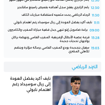
12:30
ياسر الزابيري يفتتح سجل أهدافه بقميص راسينغ سانتاندير
12:30
الرجاء الرياضي يحدد ملعبيه لاستضافة مباريات الكاف
11:30
نايف أكرد يفضل العودة إلى ريال سوسيداد رغم اهتمام نابولي
11:11
براءة صامويل إيتو تنهي جدل قضية مباراة المغرب والكاميرون
09:00
قرعة عصبة الأبطال الإفريقية: المغرب الفاسي ونهضة بركان
15:28
يواجهان تحديات جديدة
سفيان بنجديدة يودع المغرب الفاسي برسالة مؤثرة وينضم
15:03
للأهلي المصري
الترند الرياضي
نايف أكرد يفضل العودة
إلى ريال سوسيداد رغم
اهتمام نابولي