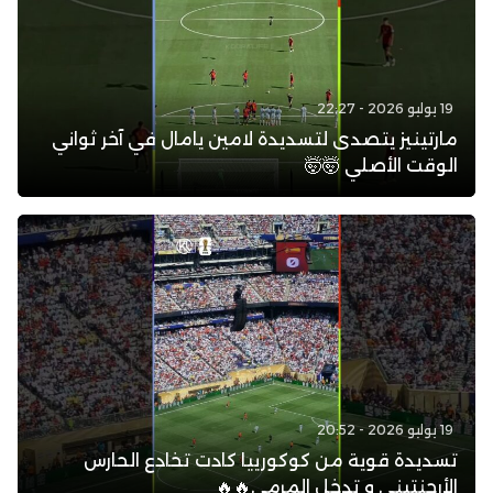
19 يوليو 2026 - 22:27
مارتينيز يتصدى لتسديدة لامين يامال في آخر ثواني
الوقت الأصلي 🤯🤯
19 يوليو 2026 - 20:52
تسديدة قوية من كوكورييا كادت تخادع الحارس
الأرجنتيني و تدخل المرمى🔥🔥