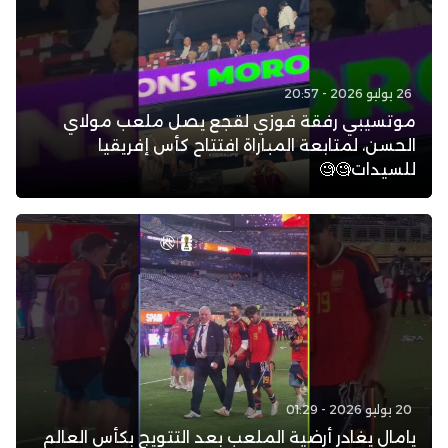
26 يوليو 2026 - 20:57
موتسيبي رفقة فوزي لقجع يصل ملعب مولاي
الحسن، لمتابعة المباراة افتتاح كأس إفريقيا
للسيدات🧐🧐
20 يوليو 2026 - 01:29
يامال يغادر أرضية الملعب بعد التتويج بكأس العالم