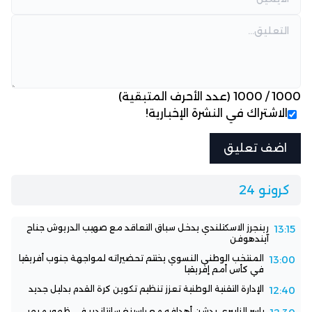
1000
/
1000
(عدد الأحرف المتبقية)
الاشتراك في النشرة الإخبارية!
كرونو 24
رينجرز الاسكتلندي يدخل سباق التعاقد مع صهيب الدريوش جناح
13:15
آيندهوفن
المنتخب الوطني النسوي يختتم تحضيراته لمواجهة جنوب أفريقيا
13:00
في كأس أمم إفريقيا
الإدارة التقنية الوطنية تعزز تنظيم تكوين كرة القدم بدليل جديد
12:40
ياسر الزابيري يدشن أهدافه مع راسينغ سانتاندير في ظهور مبهر