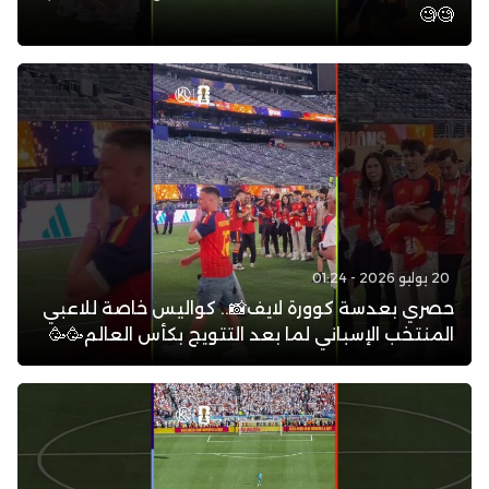
🧐🧐
20 يوليو 2026 - 01:24
حصري بعدسة كوورة لايف📸.. كواليس خاصة للاعبي
المنتخب الإسباني لما بعد التتويج بكأس العالم🥳🥳