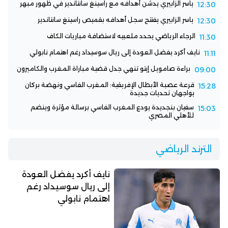
ياسر الزابيري يدشن أهدافه مع راسينغ سانتاندير في ظهور مبهر
12:30
ياسر الزابيري يفتتح سجل أهدافه بقميص راسينغ سانتاندير
12:30
الرجاء الرياضي يحدد ملعبيه لاستضافة مباريات الكاف
11:30
نايف أكرد يفضل العودة إلى ريال سوسيداد رغم اهتمام نابولي
11:11
براءة صامويل إيتو تنهي جدل قضية مباراة المغرب والكاميرون
09:00
قرعة عصبة الأبطال الإفريقية: المغرب الفاسي ونهضة بركان
15:28
يواجهان تحديات جديدة
سفيان بنجديدة يودع المغرب الفاسي برسالة مؤثرة وينضم
15:03
للأهلي المصري
الترند الرياضي
نايف أكرد يفضل العودة
إلى ريال سوسيداد رغم
اهتمام نابولي