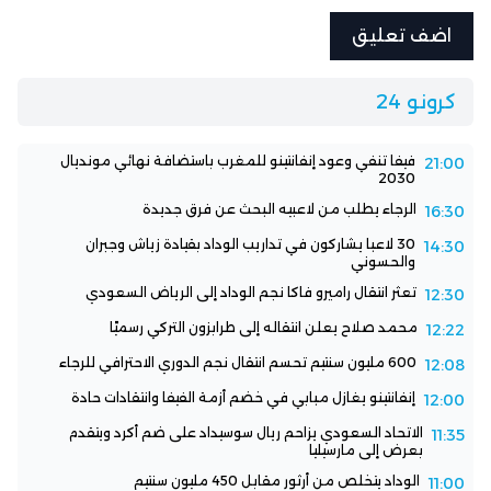
كرونو 24
فيفا تنفي وعود إنفانتينو للمغرب باستضافة نهائي مونديال
21:00
2030
الرجاء يطلب من لاعبيه البحث عن فرق جديدة
16:30
30 لاعبا يشاركون في تداريب الوداد بقيادة زياش وجبران
14:30
والحسوني
تعثر انتقال راميرو فاكا نجم الوداد إلى الرياض السعودي
12:30
محمد صلاح يعلن انتقاله إلى طرابزون التركي رسميًا
12:22
600 مليون سنتيم تحسم انتقال نجم الدوري الاحترافي للرجاء
12:08
إنفانتينو يغازل مبابي في خضم أزمة الفيفا وانتقادات حادة
12:00
الاتحاد السعودي يزاحم ريال سوسيداد على ضم أكرد ويتقدم
11:35
بعرض إلى مارسيليا
الوداد يتخلص من أرثور مقابل 450 مليون سنتيم
11:00