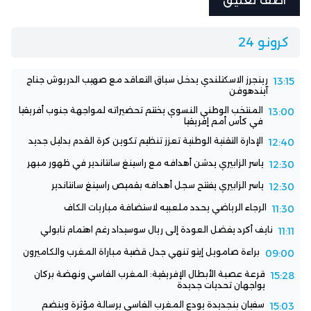
كرونو 24
رينجرز الاسكتلندي يدخل سباق التعاقد مع صهيب الدريوش جناح
13:15
آيندهوفن
المنتخب الوطني النسوي يختتم تحضيراته لمواجهة جنوب أفريقيا
13:00
في كأس أمم إفريقيا
الإدارة التقنية الوطنية تعزز تنظيم تكوين كرة القدم بدليل جديد
12:40
ياسر الزابيري يدشن أهدافه مع راسينغ سانتاندير في ظهور مبهر
12:30
ياسر الزابيري يفتتح سجل أهدافه بقميص راسينغ سانتاندير
12:30
الرجاء الرياضي يحدد ملعبيه لاستضافة مباريات الكاف
11:30
نايف أكرد يفضل العودة إلى ريال سوسيداد رغم اهتمام نابولي
11:11
براءة صامويل إيتو تنهي جدل قضية مباراة المغرب والكاميرون
09:00
قرعة عصبة الأبطال الإفريقية: المغرب الفاسي ونهضة بركان
15:28
يواجهان تحديات جديدة
سفيان بنجديدة يودع المغرب الفاسي برسالة مؤثرة وينضم
15:03