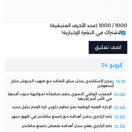
1000
/
1000
(عدد الأحرف المتبقية)
الاشتراك في النشرة الإخبارية!
كرونو 24
رينجرز الاسكتلندي يدخل سباق التعاقد مع صهيب الدريوش جناح
13:15
آيندهوفن
المنتخب الوطني النسوي يختتم تحضيراته لمواجهة جنوب أفريقيا
13:00
في كأس أمم إفريقيا
الإدارة التقنية الوطنية تعزز تنظيم تكوين كرة القدم بدليل جديد
12:40
ياسر الزابيري يدشن أهدافه مع راسينغ سانتاندير في ظهور مبهر
12:30
ياسر الزابيري يفتتح سجل أهدافه بقميص راسينغ سانتاندير
12:30