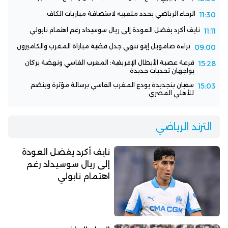
الرجاء الرياضي يحدد ملعبيه لاستضافة مباريات الكاف
11:30
نايف أكرد يفضل العودة إلى ريال سوسيداد رغم اهتمام نابولي
11:11
براءة صامويل إيتو تنهي جدل قضية مباراة المغرب والكاميرون
09:00
قرعة عصبة الأبطال الإفريقية: المغرب الفاسي ونهضة بركان
15:28
يواجهان تحديات جديدة
سفيان بنجديدة يودع المغرب الفاسي برسالة مؤثرة وينضم
15:03
للأهلي المصري
الترند الرياضي
نايف أكرد يفضل العودة
إلى ريال سوسيداد رغم
اهتمام نابولي