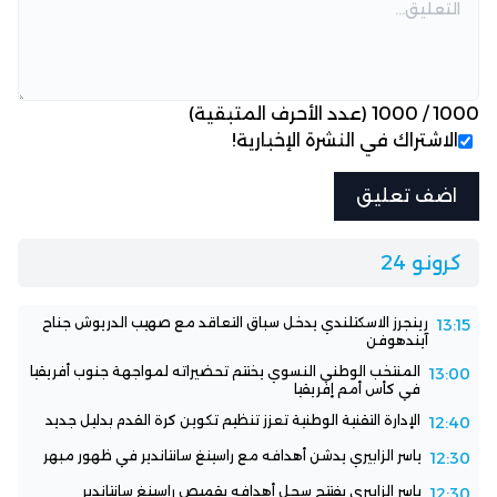
1000
/
1000
(عدد الأحرف المتبقية)
الاشتراك في النشرة الإخبارية!
كرونو 24
رينجرز الاسكتلندي يدخل سباق التعاقد مع صهيب الدريوش جناح
13:15
آيندهوفن
المنتخب الوطني النسوي يختتم تحضيراته لمواجهة جنوب أفريقيا
13:00
في كأس أمم إفريقيا
الإدارة التقنية الوطنية تعزز تنظيم تكوين كرة القدم بدليل جديد
12:40
ياسر الزابيري يدشن أهدافه مع راسينغ سانتاندير في ظهور مبهر
12:30
ياسر الزابيري يفتتح سجل أهدافه بقميص راسينغ سانتاندير
12:30