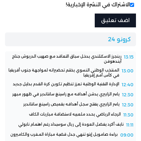
الاشتراك في النشرة الإخبارية!
كرونو 24
رينجرز الاسكتلندي يدخل سباق التعاقد مع صهيب الدريوش جناح
13:15
آيندهوفن
المنتخب الوطني النسوي يختتم تحضيراته لمواجهة جنوب أفريقيا
13:00
في كأس أمم إفريقيا
الإدارة التقنية الوطنية تعزز تنظيم تكوين كرة القدم بدليل جديد
12:40
ياسر الزابيري يدشن أهدافه مع راسينغ سانتاندير في ظهور مبهر
12:30
ياسر الزابيري يفتتح سجل أهدافه بقميص راسينغ سانتاندير
12:30
الرجاء الرياضي يحدد ملعبيه لاستضافة مباريات الكاف
11:30
نايف أكرد يفضل العودة إلى ريال سوسيداد رغم اهتمام نابولي
11:11
براءة صامويل إيتو تنهي جدل قضية مباراة المغرب والكاميرون
09:00