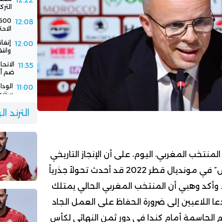
12:22
الترك
12:08
الاحت
إنفا
12:00
وانت
الاتح
11:35
ضم أك
11:00
سنتيم
الود
10:30
الترند ا
الفر
تخب المغربي، اليوم، على أن الإنجاز التاريخي
الذي حققه “أسود الأطلس” في مونديال قطر 2022 قد أحدث تحولاً جذرياً
. وأكد وهبي أن المنتخب المغربي الحالي يمتلك
 دعا اللاعبين إلى ضرورة الحفاظ على العمل الجاد
الحاسمة أمام كندا في دور ثمن النهائي لكأس