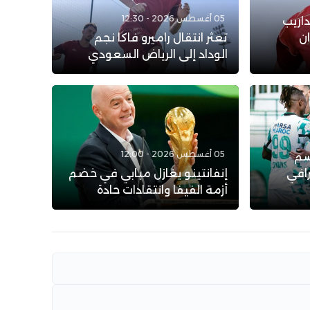
05 أغسطس 2026 - 12:30
داريب
ان
تعثر انتقال راميرو فاكا نجم
الوداد إلى الرياض السعودي
05 أغسطس 2026 - 12:00
سم
رافي
إنفانتينو يغازل مبابي في خضم
أزمة الفيفا وانتقادات حادة