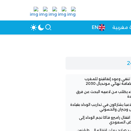
 مغربية
EN
 تنفي وعود إنفانتينو للمغرب
افة نهائي مونديال 2030
اء يطلب من لاعبيه البحث عن فرق
ة
3 لاعبا يشاركون في تداريب الوداد بقيادة
 وجبران والحسوني
انتقال راميرو فاكا نجم الوداد إلى
اض السعودي
 صلاح يعلن انتقاله إلى طرابزون