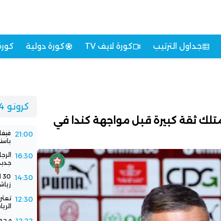
جداول الترتيب
كورة لايف TV
كورة دولية
كورة
كرونو 24
تلك ثقة كبيرة قبل مواجهة كندا في
فيفا
21:00
باستض
الرج
16:30
جديد
0
14:30
زياش
تعثر 
12:30
الري
محمد