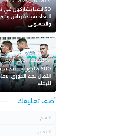
05 أغسطس 2026 - 14:30
30 لاعبا يشاركون في ت
الوداد بقيادة زياش وجبر
والحسوني
05 أغسطس 2026 - 12:08
600 مليون سنتيم تح
انتقال نجم الدوري الاحت
للرجاء
أضف تعليقك