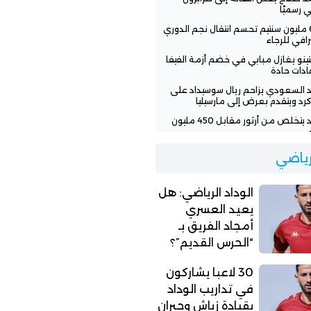
ي رسميًا
600 مليون سنتيم تحسم انتقال نجم الدوري
رافي للرجاء
نتينو يغازل مبابي في خضم أزمة الفيفا
قادات حادة
اد السعودي يزاحم ريال سوسيداد على
رد ويتقدم بعرض إلى مارسيليا
الوداد يتخلص من أرثور مقابل 450 مليون
اد الرياضي: هل يعيد العسري أمجاد
لرياضي
يق بـ “الحرس القديم”؟
الوداد الرياضي: هل
يعيد العسري
أمجاد الفريق بـ
“الحرس القديم”؟
30 لاعبا يشاركون
في تداريب الوداد
بقيادة زياش وجبران