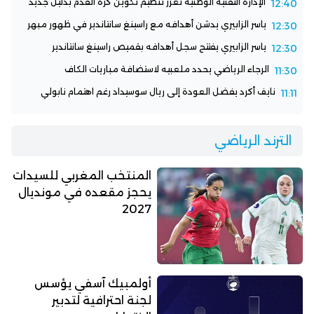
الإدارة التقنية الوطنية تعزز تنظيم تكوين كرة القدم بدليل جديد
12:40
ياسر الزابيري يدشن أهدافه مع راسينغ سانتاندير في ظهور مبهر
12:30
ياسر الزابيري يفتتح سجل أهدافه بقميص راسينغ سانتاندير
12:30
الرجاء الرياضي يحدد ملعبيه لاستضافة مباريات الكاف
11:30
نايف أكرد يفضل العودة إلى ريال سوسيداد رغم اهتمام نابولي
11:11
الترند الرياضي
المنتخب المغربي للسيدات
يحجز مقعده في مونديال
2027
أولمبيك آسفي يؤسس
لجنة احترافية لتدبير