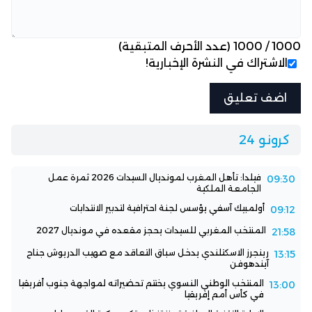
1000
/
1000
(عدد الأحرف المتبقية)
الاشتراك في النشرة الإخبارية!
كرونو 24
فيلدا: تأهل المغرب لمونديال السيدات 2026 ثمرة عمل
09:30
الجامعة الملكية
أولمبيك آسفي يؤسس لجنة احترافية لتدبير الانتدابات
09:12
المنتخب المغربي للسيدات يحجز مقعده في مونديال 2027
21:58
رينجرز الاسكتلندي يدخل سباق التعاقد مع صهيب الدريوش جناح
13:15
آيندهوفن
المنتخب الوطني النسوي يختتم تحضيراته لمواجهة جنوب أفريقيا
13:00
في كأس أمم إفريقيا