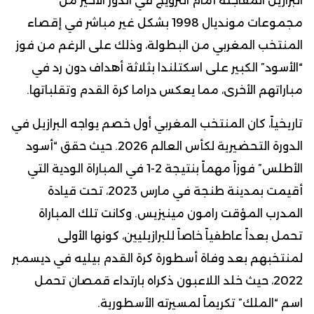
البرازيل المفاجئة أمام النرويج في الدور الأخير من
مجموعات مونديال 1998 بشكل غير مباشر في إقصاء
المنتخب المغربي من البطولة، وذلك على الرغم من فوز
“الأسود” الكبير على اسكتلندا بثلاثة أهداف دون رد في
مباراتهم الأخرى، مما يعكس دراما كرة القدم وتقلباتها.
تاريخياً، كان المنتخب المغربي أول خصم يواجه البرازيل في
الدورة التحضيرية لكأس العالم 2026. حيث حقق “أسود
الأطلس” فوزاً مهماً بنتيجة 2-1 في المباراة الودية التي
أقيمت بمدينة طنجة في مارس 2023، تحت قيادة
المدرب المؤقت رامون مينيزيس. وكانت تلك المباراة
تحمل بعداً عاطفياً خاصاً للبرازيليين، كونها الأولى
لمنتخبهم بعد وفاة أسطورة كرة القدم بيليه في ديسمبر
2022، حيث خلد اللاعبون ذكراه بارتداء قمصان تحمل
اسم “الملك” تكريماً لمسيرته الأسطورية.