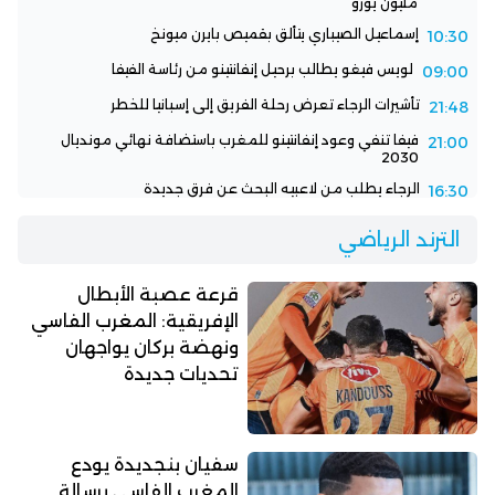
مليون يورو
إسماعيل الصيباري يتألق بقميص بايرن ميونخ
10:30
لويس فيغو يطالب برحيل إنفانتينو من رئاسة الفيفا
09:00
تأشيرات الرجاء تعرض رحلة الفريق إلى إسبانيا للخطر
21:48
فيفا تنفي وعود إنفانتينو للمغرب باستضافة نهائي مونديال
21:00
2030
الرجاء يطلب من لاعبيه البحث عن فرق جديدة
16:30
الترند الرياضي
قرعة عصبة الأبطال
الإفريقية: المغرب الفاسي
ونهضة بركان يواجهان
تحديات جديدة
سفيان بنجديدة يودع
المغرب الفاسي برسالة