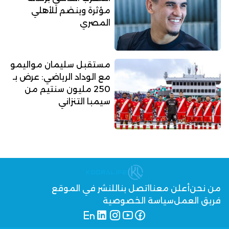
مؤثرة وينضم للأهلي
المصري
مستقبل سليمان مواليمو
مع الوداد الرياضي: عرض بـ
250 مليون سنتيم من
سيمبا التنزاني
من نحن
أعلن معنا
اتصل بنا
للنشر في الموقع
فريق العمل
سياسة الخصوصية