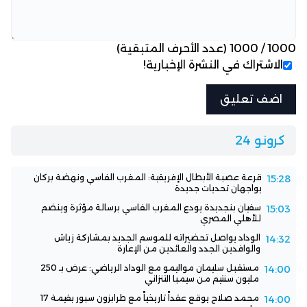
1000
/
1000
(عدد الأحرف المتبقية)
الاشتراك في النشرة الإخبارية!
كرونو 24
قرعة عصبة الأبطال الإفريقية: المغرب الفاسي ونهضة بركان
15:28
يواجهان تحديات جديدة
سفيان بنجديدة يودع المغرب الفاسي برسالة مؤثرة وينضم
15:03
للأهلي المصري
الوداد يواصل تحضيراته للموسم الجديد بمشاركة زياش
14:32
والوافدين الجدد والعائدين من الإعارة
مستقبل سليمان مواليمو مع الوداد الرياضي: عرض بـ 250
14:00
مليون سنتيم من سيمبا التنزاني
محمد صلاح يوقع عقداً تاريخياً مع طرابزون سبور بقيمة 17
14:00