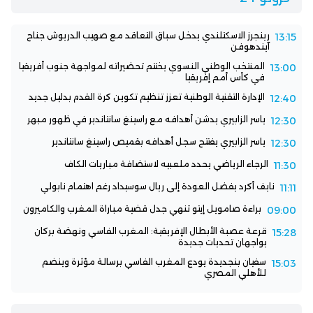
رينجرز الاسكتلندي يدخل سباق التعاقد مع صهيب الدريوش جناح
13:15
آيندهوفن
المنتخب الوطني النسوي يختتم تحضيراته لمواجهة جنوب أفريقيا
13:00
في كأس أمم إفريقيا
الإدارة التقنية الوطنية تعزز تنظيم تكوين كرة القدم بدليل جديد
12:40
ياسر الزابيري يدشن أهدافه مع راسينغ سانتاندير في ظهور مبهر
12:30
ياسر الزابيري يفتتح سجل أهدافه بقميص راسينغ سانتاندير
12:30
الرجاء الرياضي يحدد ملعبيه لاستضافة مباريات الكاف
11:30
نايف أكرد يفضل العودة إلى ريال سوسيداد رغم اهتمام نابولي
11:11
براءة صامويل إيتو تنهي جدل قضية مباراة المغرب والكاميرون
09:00
قرعة عصبة الأبطال الإفريقية: المغرب الفاسي ونهضة بركان
15:28
يواجهان تحديات جديدة
سفيان بنجديدة يودع المغرب الفاسي برسالة مؤثرة وينضم
15:03
للأهلي المصري