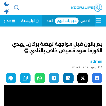
الرئيسية
جداول ا
الامس
مباريات اليوم
الغد
بدر بانون قبل مواجهة نهضة بركان.. يهدي
الكورفا سود قميص خاص بالنادي 👏
admin
03 يونيو 2026 - 20:43