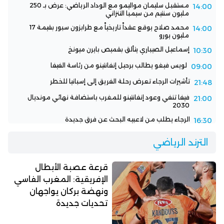
مستقبل سليمان مواليمو مع الوداد الرياضي: عرض بـ 250
14:00
مليون سنتيم من سيمبا التنزاني
محمد صلاح يوقع عقداً تاريخياً مع طرابزون سبور بقيمة 17
14:00
مليون يورو
إسماعيل الصيباري يتألق بقميص بايرن ميونخ
10:30
لويس فيغو يطالب برحيل إنفانتينو من رئاسة الفيفا
09:00
تأشيرات الرجاء تعرض رحلة الفريق إلى إسبانيا للخطر
21:48
فيفا تنفي وعود إنفانتينو للمغرب باستضافة نهائي مونديال
21:00
2030
الرجاء يطلب من لاعبيه البحث عن فرق جديدة
16:30
الترند الرياضي
قرعة عصبة الأبطال
الإفريقية: المغرب الفاسي
ونهضة بركان يواجهان
تحديات جديدة