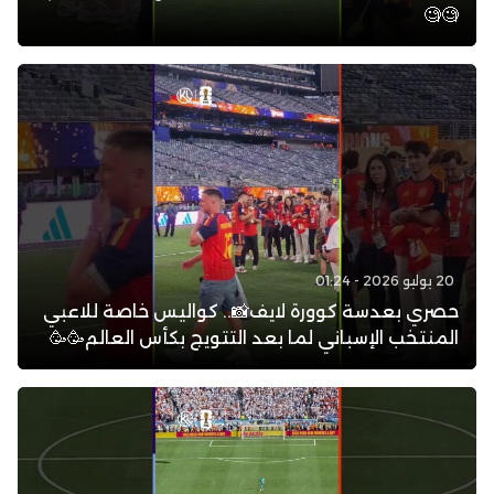
🧐🧐
20 يوليو 2026 - 01:24
حصري بعدسة كوورة لايف📸.. كواليس خاصة للاعبي
المنتخب الإسباني لما بعد التتويج بكأس العالم🥳🥳