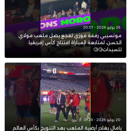
26 يوليو 2026 - 20:57
موتسيبي رفقة فوزي لقجع يصل ملعب مولاي
الحسن، لمتابعة المباراة افتتاح كأس إفريقيا
للسيدات🧐🧐
20 يوليو 2026 - 01:29
يامال يغادر أرضية الملعب بعد التتويج بكأس العالم