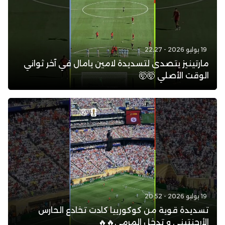
19 يوليو 2026 - 22:27
مارتينيز يتصدى لتسديدة لامين يامال في آخر ثواني
الوقت الأصلي 🤯🤯
19 يوليو 2026 - 20:52
تسديدة قوية من كوكورييا كادت تخادع الحارس
الأرجنتيني و تدخل المرمى🔥🔥