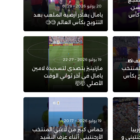
20 يوليو 2026 - 01:29
سن،
 كأس
يامال يغادر أرضية الملعب بعد
التتويج بكأس العالم 🧐🧐
19 يوليو 2026 - 22:27
ف📸..
لمنتخب
مارتينيز يتصدى لتسديدة لامين
يج بكأس
يامال في آخر ثواني الوقت
الأصلي 🤯🤯
19 يوليو 2026 - 20:17
ييا
حماس كبير من لاعبي المنتخب
نتيني و
الأرجنتيني أثناء عزف النشيد