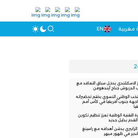
 مغربية
EN
ز الاسكتلندي يدخل سباق التعاقد مع
الدريوش جناح آيندهوفن
تخب الوطني النسوي يختتم تحضيراته
جهة جنوب أفريقيا في كأس أمم
يا
ارة التقنية الوطنية تعزز تنظيم تكوين
القدم بدليل جديد
 الزابيري يدشن أهدافه مع راسينغ
اندير في ظهور مبهر