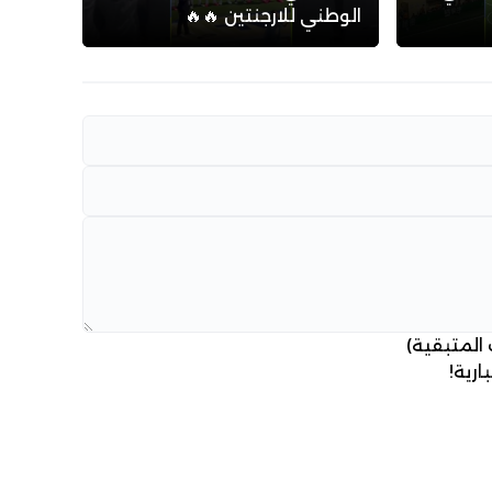
الوطني للارجنتين 🔥🔥
 المتبقية)
ارية!