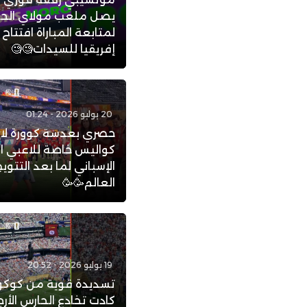
يصل ملعب مولاي الح
لمتابعة المباراة افتتاح
إفريقيا للسيدات🧐🧐
20 يوليو 2026 - 01:24
حصري بعدسة كوورة لاي
كواليس خاصة للاعبي ا
الإسباني لما بعد التتو
العالم🥳🥳
19 يوليو 2026 - 20:52
تسديدة قوية من كوكور
كادت تخادع الحارس الأرج