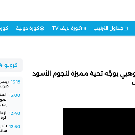
جداول الترتيب
كورة لايف TV
كورة دولية
كورة
كرونو 24
 وهبي يوجّه تحية مميزة لنجوم الأسود
ل
رينجر
13:15
صهيب 
المن
13:00
لموا
إفريق
الإد
12:40
كرة 
ياسر
12:30
سانت