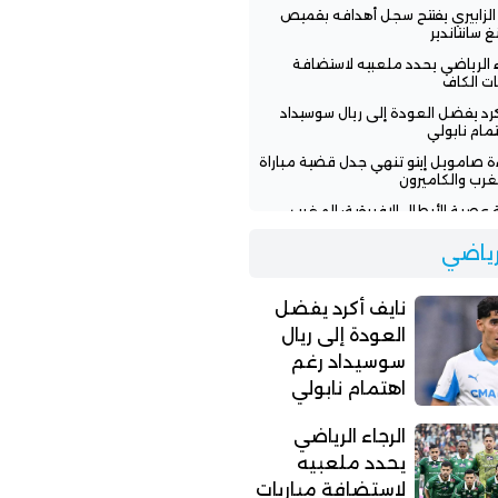
 الزابيري يفتتح سجل أهدافه بقميص
غ سانتاندير
ء الرياضي يحدد ملعبيه لاستضافة
ات الكاف
كرد يفضل العودة إلى ريال سوسيداد
مام نابولي
ءة صامويل إيتو تنهي جدل قضية مباراة
غرب والكاميرون
عصبة الأبطال الإفريقية: المغرب
سي ونهضة بركان يواجهان تحديات
ة
لرياضي
ن بنجديدة يودع المغرب الفاسي
لة مؤثرة وينضم للأهلي المصري
نايف أكرد يفضل
العودة إلى ريال
سوسيداد رغم
اهتمام نابولي
الرجاء الرياضي
يحدد ملعبيه
لاستضافة مباريات