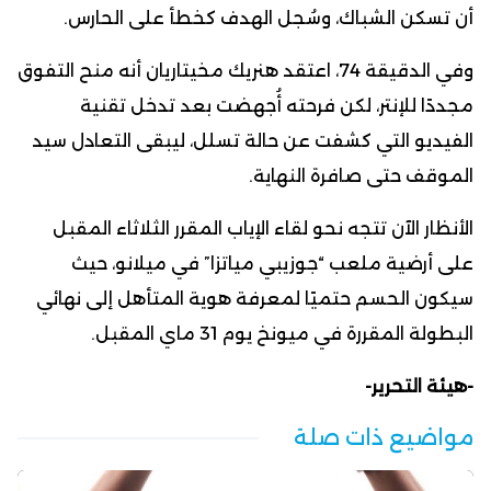
أن تسكن الشباك، وسُجل الهدف كخطأ على الحارس.
وفي الدقيقة 74، اعتقد هنريك مخيتاريان أنه منح التفوق
مجددًا للإنتر، لكن فرحته أُجهضت بعد تدخل تقنية
الفيديو التي كشفت عن حالة تسلل، ليبقى التعادل سيد
الموقف حتى صافرة النهاية.
الأنظار الآن تتجه نحو لقاء الإياب المقرر الثلاثاء المقبل
على أرضية ملعب “جوزيبي مياتزا” في ميلانو، حيث
سيكون الحسم حتميًا لمعرفة هوية المتأهل إلى نهائي
البطولة المقررة في ميونخ يوم 31 ماي المقبل.
-هيئة التحرير-
مواضيع ذات صلة