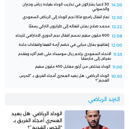
30 لاعبا يشاركون في تداريب الوداد بقيادة زياش وجبران
14:30
والحسوني
تعثر انتقال راميرو فاكا نجم الوداد إلى الرياض السعودي
12:30
محمد صلاح يعلن انتقاله إلى طرابزون التركي رسميًا
12:22
600 مليون سنتيم تحسم انتقال نجم الدوري الاحترافي للرجاء
12:08
إنفانتينو يغازل مبابي في خضم أزمة الفيفا وانتقادات حادة
12:00
الاتحاد السعودي يزاحم ريال سوسيداد على ضم أكرد ويتقدم
11:35
بعرض إلى مارسيليا
الوداد يتخلص من أرثور مقابل 450 مليون سنتيم
11:00
الوداد الرياضي: هل يعيد العسري أمجاد الفريق بـ “الحرس
10:30
القديم”؟
الترند الرياضي
الوداد الرياضي: هل يعيد
العسري أمجاد الفريق بـ
“الحرس القديم”؟