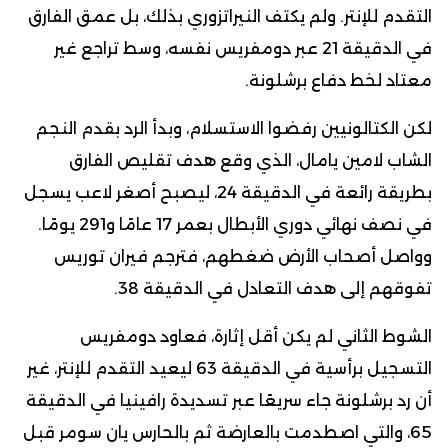
التقدم للإنتر. ولم يكتف النيراتزوري بذلك، بل عمق الفارق
في الدقيقة 21 عبر دومفريس نفسه، وسط تراجع غير
معتاد لخط دفاع برشلونة.
لكن الكتالونيين رفضوا الاستسلام، وبدأ الرد بقدم النجم
الشاب لامين يامال، الذي وقع هدف تقليص الفارق
بطريقة رائعة في الدقيقة 24، ليصبح أصغر لاعب يسجل
في نصف نهائي دوري الأبطال بعمر 17 عامًا و291 يومًا.
وواصل أصحاب الأرض ضغطهم، فترجم فيران توريس
تفوقهم إلى هدف التعادل في الدقيقة 38.
الشوط الثاني لم يكن أقل إثارة، فعاود دومفريس
التسجيل برأسية في الدقيقة 63 ليعيد التقدم للإنتر، غير
أن رد برشلونة جاء سريعًا عبر تسديدة رافينيا في الدقيقة
65، والتي اصطدمت بالعارضة ثم بالحارس يان سومر قبل