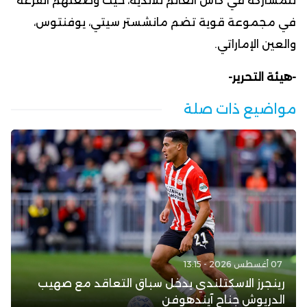
للمشاركة في كأس العالم للأندية، حيث وضعتهم القرعة
في مجموعة قوية تضم مانشستر سيتي، يوفنتوس،
والعين الإماراتي.
-هيئة التحرير-
مواضيع ذات صلة
07 أغسطس 2026 - 13:15
رينجرز الاسكتلندي يدخل سباق التعاقد مع صهيب
الدريوش جناح آيندهوفن