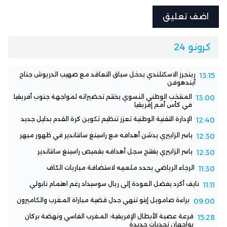
كرونو 24
رينجرز الاسكتلندي يدخل سباق التعاقد مع صهيب الدريوش جناح
13:15
آيندهوفن
المنتخب الوطني النسوي يختتم تحضيراته لمواجهة جنوب أفريقيا
13:00
في كأس أمم إفريقيا
الإدارة التقنية الوطنية تعزز تنظيم تكوين كرة القدم بدليل جديد
12:40
ياسر الزابيري يدشن أهدافه مع راسينغ سانتاندير في ظهور مبهر
12:30
ياسر الزابيري يفتتح سجل أهدافه بقميص راسينغ سانتاندير
12:30
الرجاء الرياضي يحدد ملعبيه لاستضافة مباريات الكاف
11:30
نايف أكرد يفضل العودة إلى ريال سوسيداد رغم اهتمام نابولي
11:11
براءة صامويل إيتو تنهي جدل قضية مباراة المغرب والكاميرون
09:00
قرعة عصبة الأبطال الإفريقية: المغرب الفاسي ونهضة بركان
15:28
يواجهان تحديات جديدة