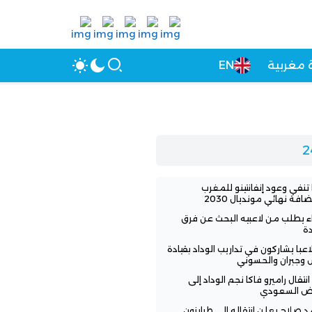
 مغربية
EN
 تنفي وعود إنفانتينو للمغرب
افة نهائي مونديال 2030
اء يطلب من لاعبيه البحث عن فرق
ة
3 لاعبا يشاركون في تداريب الوداد بقيادة
 وجبران والحسوني
انتقال راميرو فاكا نجم الوداد إلى
اض السعودي
 صلاح يعلن انتقاله إلى طرابزون