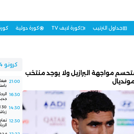
جداول الترتيب
كورة لايف TV
كورة دولية
كورة
كرونو 24
حسم مواجهة البرازيل ولا يوجد منتخب
ونديال
فيفا
21:00
باستض
الرج
16:30
جديد
0
14:30
زياش
تعثر 
12:30
الري
محمد