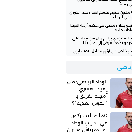
ي رسميًا
600 مليون سنتيم تحسم انتقال نجم الدوري
رافي للرجاء
نتينو يغازل مبابي في خضم أزمة الفيفا
قادات حادة
اد السعودي يزاحم ريال سوسيداد على
رد ويتقدم بعرض إلى مارسيليا
الوداد يتخلص من أرثور مقابل 450 مليون
اد الرياضي: هل يعيد العسري أمجاد
لرياضي
يق بـ “الحرس القديم”؟
الوداد الرياضي: هل
يعيد العسري
أمجاد الفريق بـ
“الحرس القديم”؟
30 لاعبا يشاركون
في تداريب الوداد
بقيادة زياش وجبران