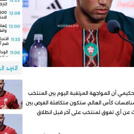
12:22
الترك
12:08
الاحت
إنفا
12:00
وانت
الاتح
11:35
ضم أك
11:00
سنتيم
الود
10:30
الترند ا
الفر
حكيمي أن المواجهة المرتقبة اليوم بين المنتخب
منافسات كأس العالم، ستكون متكافئة الفرص بين
ديث عن أي تفوق لمنتخب على آخر قبل انطلاق