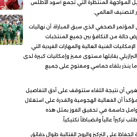
ل المواجهة المنتظرة التي تجمع أسود الأطلس
 التصنيف العالمي.
مؤتمر الصحفي الذي سبق المباراة، أن نهائيات
ض حالة من التكافؤ بين جميع المنتخبات
لإمكانيات الفنية العالية والمهارات الفردية التي
البرازيلي يقابلها مستوى مميز وإمكانيات كبيرة لدى
ما ينذر بلقاء حماسي ومفتوح على جميع
ربي أن نتيجة اللقاء ستتوقف على أدق التفاصيل
كداً أن الفعالية الهجومية والقدرة على استغلال
وامل حاسمة في تحقيق الفوز بمثل هذه
 تركيزاً عالياً وانضباطاً تكتيكياً.
حفاظ على التركيز والروح القتالية طوال دقائق