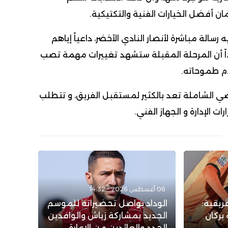
ن أفضل الخيارات الفنية والتكتيكية.
 رسالة مباشرة لأنصار النادي الأخضر، داعياً إياهم
داً أن المرحلة المقبلة ستشهد تغييرات مهمة تصب
م طموحاته.
ياضي الشاملة تعد بالكثير لمستقبل الفريق، و تتطلب
ت الإدارة و الجهاز الفني.
06 أغسطس 2026 - 14:32
ريقية:
الوداد يواصل تحضيراته للموسم
بركان
الجديد بمشاركة زياش والوافدين
الجدد والعائدين من الإعارة