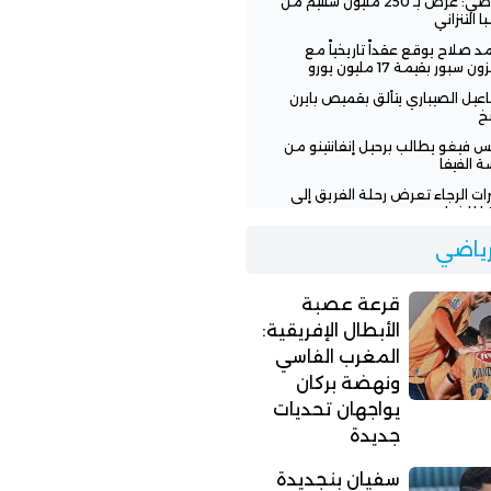
الرياضي: عرض بـ 250 مليون سنتيم من
ا التنزاني
 صلاح يوقع عقداً تاريخياً مع
ن سبور بقيمة 17 مليون يورو
عيل الصيباري يتألق بقميص بايرن
خ
س فيغو يطالب برحيل إنفانتينو من
ة الفيفا
رات الرجاء تعرض رحلة الفريق إلى
يا للخطر
 تنفي وعود إنفانتينو للمغرب
لرياضي
افة نهائي مونديال 2030
اء يطلب من لاعبيه البحث عن فرق
قرعة عصبة
ة
الأبطال الإفريقية:
المغرب الفاسي
ونهضة بركان
يواجهان تحديات
جديدة
سفيان بنجديدة