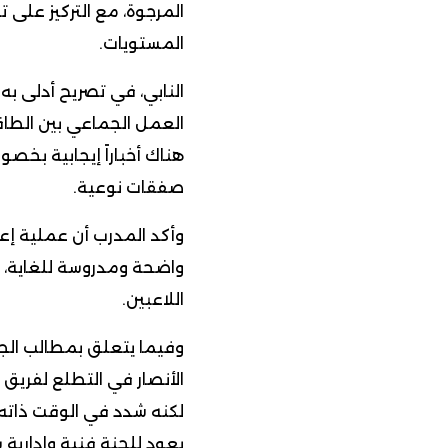
المرجوة، مع التركيز على ت
المستويات.
النابي، في تصريح أدلى به
العمل الجماعي بين الطاقم
هناك أخباراً إيجابية بخص
صفقات نوعية.
وأكد المدرب أن عملية إع
واضحة ومدروسة للغاية، ب
اللاعبين.
وفيما يتعلق بمطالب الجما
الأنصار في التطلع لفريق
لكنه شدد في الوقت ذاته ع
يعود للجنة فنية وإدارية س