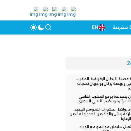
 مغربية
EN
عصبة الأبطال الإفريقية: المغرب
سي ونهضة بركان يواجهان تحديات
ة
ن بنجديدة يودع المغرب الفاسي
لة مؤثرة وينضم للأهلي المصري
اد يواصل تحضيراته للموسم الجديد
ركة زياش والوافدين الجدد والعائدين
لإعارة
بل سليمان مواليمو مع الوداد