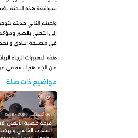
بموافقة هذه اللجنة لضما
واختتم النابي حديثه بتوجيه
إلى التحلي بالصبر، ومؤك
في مصلحة النادي و تخد
هذه التغييرات الرجاء الر
من الجماهير الثقة في قرارا
مواضيع ذات صلة
06 أغسطس 2026 - 15:28
قرعة عصبة الأبطال الإف
المغرب الفاسي ونهضة 
يواجهان تحديات جديدة