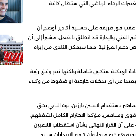
غييرات الرجاء الرياضي التي ستطال كافة
 عقب فوز فريقه على حسنية أكادير، أوضح أن
 الفني والإدارة قد انطلق بالفعل، مشيراً إلى أن
وص دعم الميزانية، مما سيمكن النادي من إبرام
ادة الهيكلة ستكون شاملة ولكنها تتم وفق رؤية
عيداً عن أي تدخلات خارجية أو ضغوط من وكلاء
هير باستقدام لاعبين بارزين، نوه النابي بحق
 قوي ومنافس، مؤكداً الاحترام الكامل لشغفهم.
لى أن القرار النهائي بشأن استقطاب اللاعبين
رية هو جزء منها، وأن كافة الانتدابات ستتم