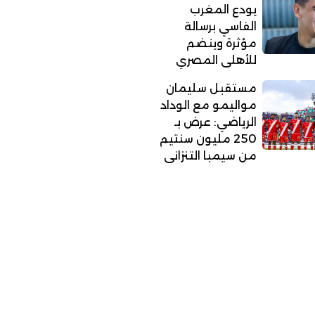
يودع المغرب
الفاسي برسالة
مؤثرة وينضم
للأهلي المصري
مستقبل سليمان
مواليمو مع الوداد
الرياضي: عرض بـ
250 مليون سنتيم
من سيمبا التنزاني