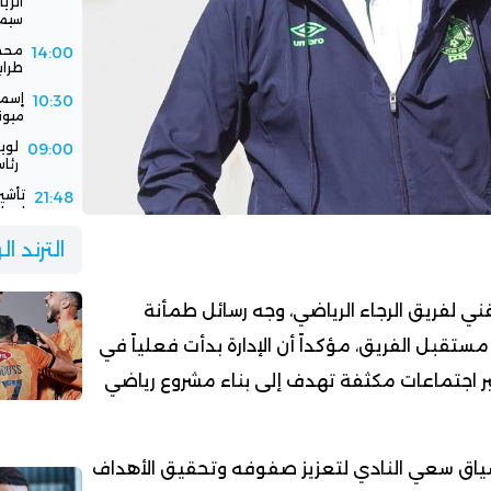
سيمب
محمد
14:00
طرابزو
إسما
10:30
ميون
لوي
09:00
رئاس
تأشي
21:48
إسبان
فيفا
21:00
الترند ا
باستض
الرج
16:30
جديد
الفني لفريق الرجاء الرياضي، وجه رسائل طمأنة
قبل الفريق، مؤكداً أن الإدارة بدأت فعلياً في
بر اجتماعات مكثفة تهدف إلى بناء مشروع رياضي
اق سعي النادي لتعزيز صفوفه وتحقيق الأهداف