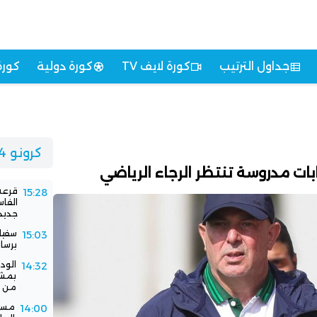
جداول الترتيب
كورة لايف TV
كورة دولية
كورة
كرونو 24
بات مدروسة تنتظر الرجاء الرياضي
قرعة 
15:28
الفا
جديد
سفيا
15:03
برسا
الود
14:32
بمشا
من ا
مستق
14:00