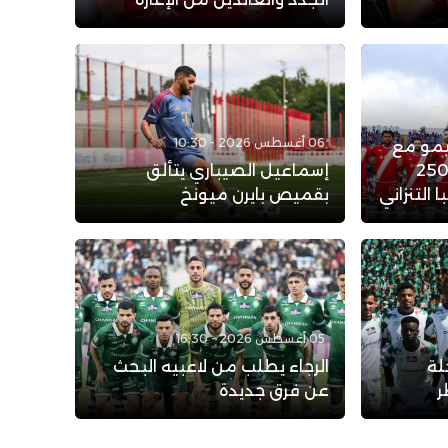
06 أغسطس 2026 - 10:30
يمو مع
لوداد الرياضي: عرض بـ 250
إسماعيل الصيباري يتألق
التنزاني
بقميص بايرن ميونخ
05 أغسطس 2026 - 16:30
لة
الرجاء يطلب من لاعبيه البحث
ر
عن فرق جديدة