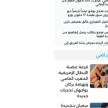
الرياضي: عرض بـ 250 مليون سنتيم من
ا التنزاني
 صلاح يوقع عقداً تاريخياً مع
ن سبور بقيمة 17 مليون يورو
عيل الصيباري يتألق بقميص بايرن
خ
س فيغو يطالب برحيل إنفانتينو من
ة الفيفا
رات الرجاء تعرض رحلة الفريق إلى
يا للخطر
 تنفي وعود إنفانتينو للمغرب
لرياضي
افة نهائي مونديال 2030
اء يطلب من لاعبيه البحث عن فرق
قرعة عصبة
ة
الأبطال الإفريقية:
المغرب الفاسي
ونهضة بركان
يواجهان تحديات
جديدة
سفيان بنجديدة