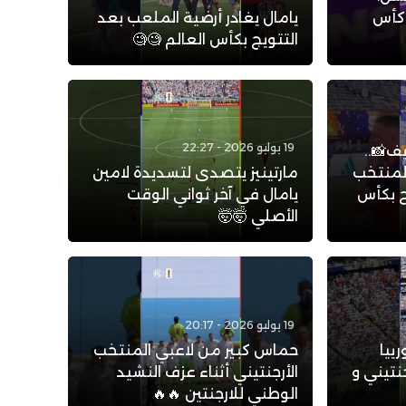
 كأس
يامال يغادر أرضية الملعب بعد
التتويج بكأس العالم 🧐🧐
19 يوليو 2026 - 22:27
ف📸..
لمنتخب
مارتينيز يتصدى لتسديدة لامين
يج بكأس
يامال في آخر ثواني الوقت
الأصلي 🤯🤯
19 يوليو 2026 - 20:17
ييا
حماس كبير من لاعبي المنتخب
نتيني و
الأرجنتيني أثناء عزف النشيد
الوطني للارجنتين 🔥🔥