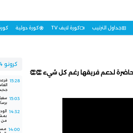
جداول الترتيب
كورة لايف TV
كورة دولية
كورة
كرونو 24
 حاضرة لدعم فريقها رغم كل شيء 👏👏
قرعة 
15:28
الفا
جديد
سفيا
15:03
برسا
الود
14:32
بمشا
من ا
مستق
14:00