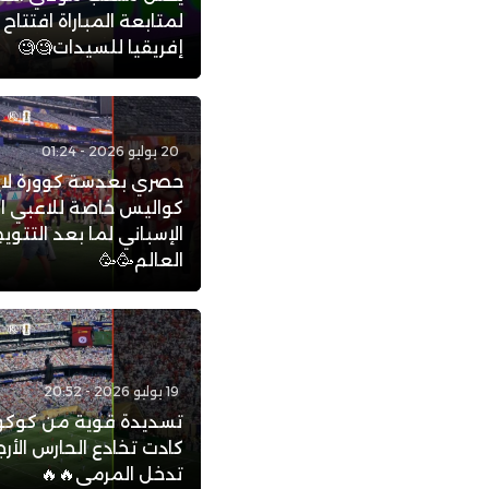
لمتابعة المباراة افتتاح
إفريقيا للسيدات🧐🧐
20 يوليو 2026 - 01:24
حصري بعدسة كوورة لاي
كواليس خاصة للاعبي ا
الإسباني لما بعد التتو
العالم🥳🥳
19 يوليو 2026 - 20:52
تسديدة قوية من كوكور
كادت تخادع الحارس الأرج
تدخل المرمى🔥🔥