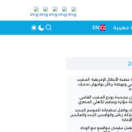
 مغربية
EN
عصبة الأبطال الإفريقية: المغرب
سي ونهضة بركان يواجهان تحديات
ة
ن بنجديدة يودع المغرب الفاسي
لة مؤثرة وينضم للأهلي المصري
اد يواصل تحضيراته للموسم الجديد
ركة زياش والوافدين الجدد والعائدين
لإعارة
بل سليمان مواليمو مع الوداد