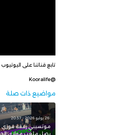
تابع قناتنا على اليوتيوب
@Kooralife
مواضيع ذات صلة
26 يوليو 2026 - 20:57
موتسيبي رفقة فوزي 
يصل ملعب مولاي الح