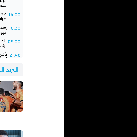
سيمب
محمد
14:00
طرابزو
إسما
10:30
ميون
لوي
09:00
رئاس
تأشي
21:48
إسبان
فيفا
21:00
الترند ا
باستض
الرج
16:30
جديد