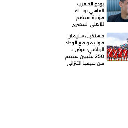
يودع المغرب
الفاسي برسالة
مؤثرة وينضم
للأهلي المصري
مستقبل سليمان
مواليمو مع الوداد
الرياضي: عرض بـ
250 مليون سنتيم
من سيمبا التنزاني