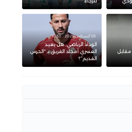
عودي
للرجاء
05 أغسطس 2026 - 10:30
الوداد الرياضي: هل يعيد
 مقابل
العسري أمجاد الفريق بـ “الحرس
القديم”؟