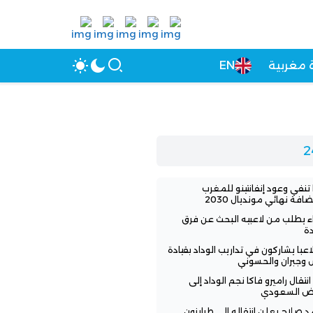
 مغربية
EN
 تنفي وعود إنفانتينو للمغرب
افة نهائي مونديال 2030
اء يطلب من لاعبيه البحث عن فرق
ة
3 لاعبا يشاركون في تداريب الوداد بقيادة
 وجبران والحسوني
انتقال راميرو فاكا نجم الوداد إلى
اض السعودي
 صلاح يعلن انتقاله إلى طرابزون