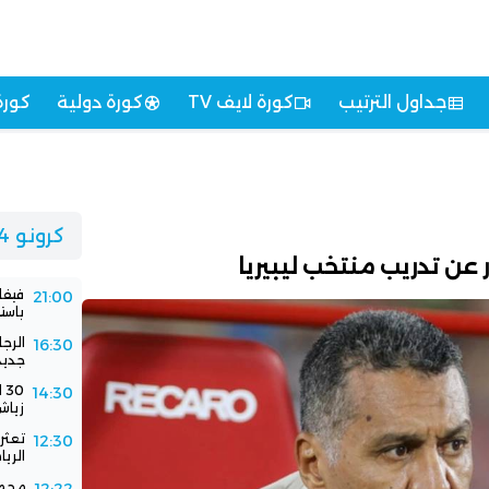
جداول الترتيب
كورة لايف TV
كورة دولية
كورة
كرونو 24
عن تدريب منتخب ليبيريا
فيفا
21:00
باستض
الرج
16:30
جديد
0
14:30
زياش
تعثر 
12:30
الري
محمد