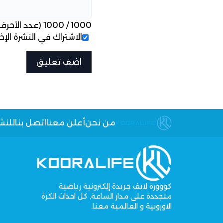
1000
/
1000
(عدد الأحرف
الاشتراك في النشرة الإخب
من نحن
أعلن معنا
اتصل بنا
للنش
كووورة لايف جريدة إلكترونية رياضية
متجددة على مدار الساعة, كل احداث الكرة
الاوروبية و العالمية معنا.