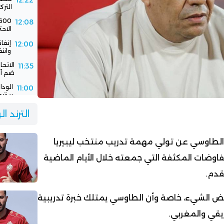
12:22
الترك
12:08
الاحت
إنفا
12:00
وانت
الاتح
11:35
ضم أك
11:00
سنتيم
الود
10:30
الترند ا
الفر
د الطاوسي عن تولي مهمة تدريب منتخب ليبيريا
فاوضات المكثفة التي جمعته خلال الأيام الماضية
لقدم.
 بعض الشيء، خاصة وأن الطاوسي يمتلك خبرة تدريبية
يقي والمغربي.