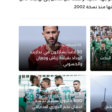
 منذ نسخة 2002.
05 أغسطس 2026 - 14:30
30 لاعبا يشاركون في تداريب
 البحث
الوداد بقيادة زياش وجبران
والحسوني
05 أغسطس 2026 - 12:08
600 مليون سنتيم تحسم
نجم
انتقال نجم الدوري الاحترافي