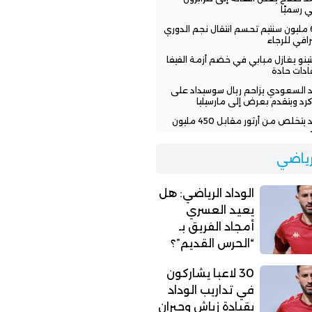
ي رسميًا
600 مليون سنتيم تحسم انتقال نجم الدوري
رافي للرجاء
نتينو يغازل مبابي في خضم أزمة الفيفا
قادات حادة
اد السعودي يزاحم ريال سوسيداد على
رد ويتقدم بعرض إلى مارسيليا
الوداد يتخلص من أرثور مقابل 450 مليون
اد الرياضي: هل يعيد العسري أمجاد
لرياضي
يق بـ “الحرس القديم”؟
الوداد الرياضي: هل
يعيد العسري
أمجاد الفريق بـ
“الحرس القديم”؟
30 لاعبا يشاركون
في تداريب الوداد
بقيادة زياش وجبران