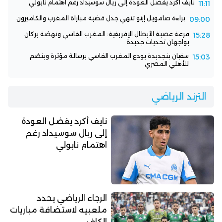
نايف أكرد يفضل العودة إلى ريال سوسيداد رغم اهتمام نابولي
11:11
براءة صامويل إيتو تنهي جدل قضية مباراة المغرب والكاميرون
09:00
قرعة عصبة الأبطال الإفريقية: المغرب الفاسي ونهضة بركان
15:28
يواجهان تحديات جديدة
سفيان بنجديدة يودع المغرب الفاسي برسالة مؤثرة وينضم
15:03
للأهلي المصري
الترند الرياضي
نايف أكرد يفضل العودة
إلى ريال سوسيداد رغم
اهتمام نابولي
الرجاء الرياضي يحدد
ملعبيه لاستضافة مباريات
الكاف