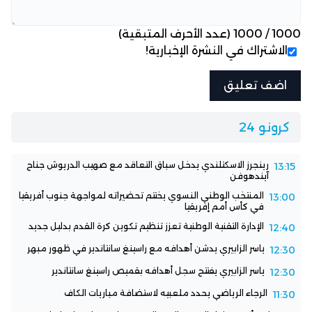
1000
/
1000
(عدد الأحرف المتبقية)
الاشتراك في النشرة الإخبارية!
كرونو 24
رينجرز الاسكتلندي يدخل سباق التعاقد مع صهيب الدريوش جناح
13:15
آيندهوفن
المنتخب الوطني النسوي يختتم تحضيراته لمواجهة جنوب أفريقيا
13:00
في كأس أمم إفريقيا
الإدارة التقنية الوطنية تعزز تنظيم تكوين كرة القدم بدليل جديد
12:40
ياسر الزابيري يدشن أهدافه مع راسينغ سانتاندير في ظهور مبهر
12:30
ياسر الزابيري يفتتح سجل أهدافه بقميص راسينغ سانتاندير
12:30
الرجاء الرياضي يحدد ملعبيه لاستضافة مباريات الكاف
11:30