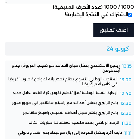
1000
/
1000
(عدد الأحرف المتبقية)
الاشتراك في النشرة الإخبارية!
كرونو 24
رينجرز الاسكتلندي يدخل سباق التعاقد مع صهيب الدريوش جناح
13:15
آيندهوفن
المنتخب الوطني النسوي يختتم تحضيراته لمواجهة جنوب أفريقيا
13:00
في كأس أمم إفريقيا
الإدارة التقنية الوطنية تعزز تنظيم تكوين كرة القدم بدليل جديد
12:40
ياسر الزابيري يدشن أهدافه مع راسينغ سانتاندير في ظهور مبهر
12:30
ياسر الزابيري يفتتح سجل أهدافه بقميص راسينغ سانتاندير
12:30
الرجاء الرياضي يحدد ملعبيه لاستضافة مباريات الكاف
11:30
نايف أكرد يفضل العودة إلى ريال سوسيداد رغم اهتمام نابولي
11:11