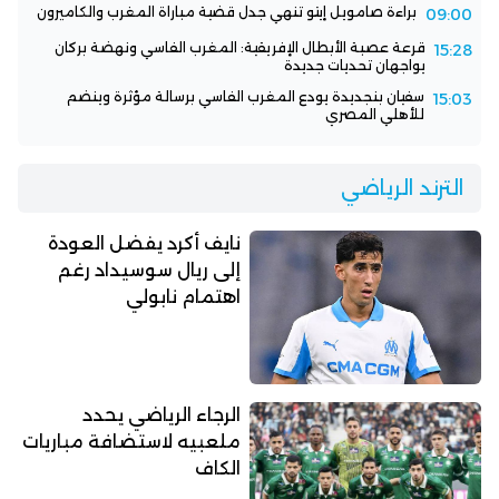
براءة صامويل إيتو تنهي جدل قضية مباراة المغرب والكاميرون
09:00
قرعة عصبة الأبطال الإفريقية: المغرب الفاسي ونهضة بركان
15:28
يواجهان تحديات جديدة
سفيان بنجديدة يودع المغرب الفاسي برسالة مؤثرة وينضم
15:03
للأهلي المصري
الترند الرياضي
نايف أكرد يفضل العودة
إلى ريال سوسيداد رغم
اهتمام نابولي
الرجاء الرياضي يحدد
ملعبيه لاستضافة مباريات
الكاف