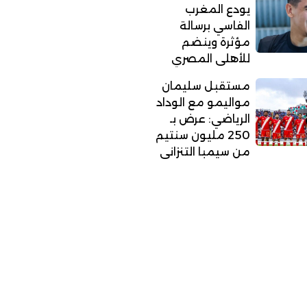
يودع المغرب
الفاسي برسالة
مؤثرة وينضم
للأهلي المصري
مستقبل سليمان
مواليمو مع الوداد
الرياضي: عرض بـ
250 مليون سنتيم
من سيمبا التنزاني