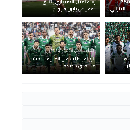
لوداد الرياضي: عرض بـ 250
إسماعيل الصيباري يتألق
التنزاني
بقميص بايرن ميونخ
05 أغسطس 2026 - 16:30
لة
الرجاء يطلب من لاعبيه البحث
ر
عن فرق جديدة