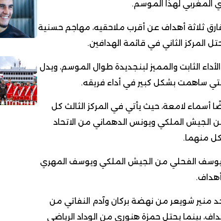
ري المغربي لهذا الموسم.
ارق ثلاثة أهداف عن أقرب ملاحقيه، مهاجم حسنية
 يحتل المركز الثاني في قائمة الهدافين.
لأداء الثابت والمميز لبنجديدة طوال الموسم، ويدل
تي ساهمت بشكل كبير في أداء فريقه.
ا أسماء لامعة، حيث يأتي في المركز الثالث كل
 الجيش الملكي ويونس الدهماني من الاتحاد
له يوسف الفحلي من الجيش الملكي ويوسف المهري
د منير شويعر من نهضة بركان وآدم النفاتي من
اء الرياضي برصيد 6 أهداف، بينما يحتل حمزة هنوري من الوداد الرياضي