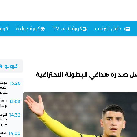
جداول الترتيب
كورة لايف TV
كورة دولية
كورة
كرونو 24
ل صدارة هدافي البطولة الاحترافية
قرعة 
15:28
الفا
جديد
سفيا
15:03
برسا
الود
14:32
بمشا
من ا
مستق
14:00