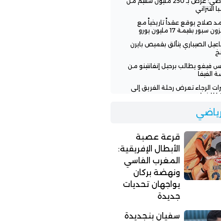
الرياضي: عرض بـ 250 مليون سنتيم من
ا التنزاني
 صلاح يوقع عقداً تاريخياً مع
ن سبور بقيمة 17 مليون يورو
عيل الصيباري يتألق بقميص بايرن
خ
س فيغو يطالب برحيل إنفانتينو من
ة الفيفا
رات الرجاء تعرض رحلة الفريق إلى
يا للخطر
 تنفي وعود إنفانتينو للمغرب
لرياضي
افة نهائي مونديال 2030
اء يطلب من لاعبيه البحث عن فرق
قرعة عصبة
ة
الأبطال الإفريقية:
المغرب الفاسي
ونهضة بركان
يواجهان تحديات
جديدة
سفيان بنجديدة