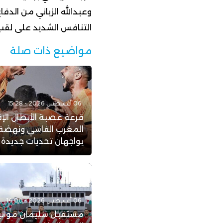
وعبدالله الزياني من الدفا
التنافس الشديد على لقب
مواضيع ذات صلة
06 أغسطس 2026 - 15:28
قرعة عصبة الأبطال الإف
المغرب الفاسي ونهضة 
يواجهان تحديات جديدة
06 أغسطس 2026 - 14:00
مستقبل سليمان موال