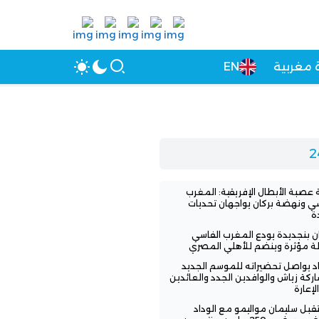
 مغربية
EN
عصبة الأبطال الإفريقية: المغرب
سي ونهضة بركان يواجهان تحديات
ة
ن بنجديدة يودع المغرب الفاسي
لة مؤثرة وينضم للأهلي المصري
اد يواصل تحضيراته للموسم الجديد
ركة زياش والوافدين الجدد والعائدين
لإعارة
بل سليمان مواليمو مع الوداد