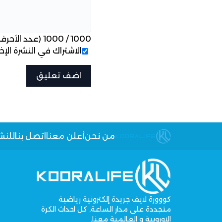
1000
/
1000
(عدد الأحرف
الاشتراك في النشرة الإخب
من نحن
أعلن معنا
اتصل بنا
للنش
كووورة لايف جريدة إلكترونية رياضية
متجددة على مدار الساعة, كل احداث الكرة
الاوروبية و العالمية معنا.