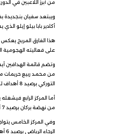
من أبرز اللاعبين في الدو
ويبتعد سفيان بنجديدة بف
أكادير بابا بيلو إيلو الذي
هذا الفارق المريح يعكس ا
على فعاليته الهجومية ال
وتضم قائمة الهدافين أيضً
من محمد ربيع حريمات من
التوركي برصيد 8 أهداف لكل منهما.
أما المركز الرابع فيشغ
من نهضة بركان برصيد 7 أهداف.
وفي المركز الخامس يتواج
الرج