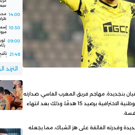
سيمب
محمد
14:00
طرابزو
إسما
10:30
ميون
لوي
09:00
رئاس
تأشي
21:48
إسبان
فيفا
21:00
الترند ا
باستض
الرج
16:30
جديد
يان بنجديدة، مهاجم فريق المغرب الفاسي، صدارته
لقائمة هدافي البطولة الوطنية الاحترافية برصيد 15 هدفًا، وذلك بعد انتهاء
فسة.
نجديدة وقدرته الفائقة على هز الشباك، مما يجعله