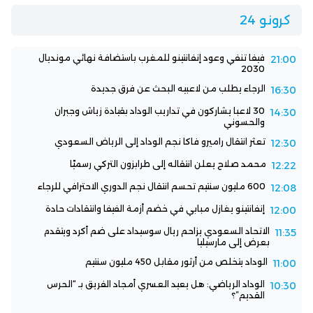
كرونو 24
فيفا تنفي وعود إنفانتينو للمغرب باستضافة نهائي مونديال
21:00
2030
الرجاء يطلب من لاعبيه البحث عن فرق جديدة
16:30
30 لاعبا يشاركون في تداريب الوداد بقيادة زياش وجبران
14:30
والحسوني
تعثر انتقال راميرو فاكا نجم الوداد إلى الرياض السعودي
12:30
محمد صلاح يعلن انتقاله إلى طرابزون التركي رسميًا
12:22
600 مليون سنتيم تحسم انتقال نجم الدوري الاحترافي للرجاء
12:08
إنفانتينو يغازل مبابي في خضم أزمة الفيفا وانتقادات حادة
12:00
الاتحاد السعودي يزاحم ريال سوسيداد على ضم أكرد ويتقدم
11:35
بعرض إلى مارسيليا
الوداد يتخلص من أرثور مقابل 450 مليون سنتيم
11:00
الوداد الرياضي: هل يعيد العسري أمجاد الفريق بـ “الحرس
10:30
القديم”؟