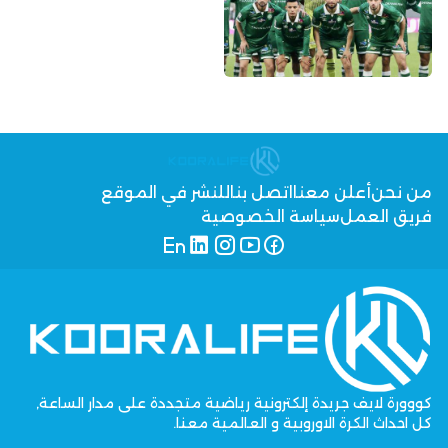
من نحن
أعلن معنا
اتصل بنا
للنشر في الموقع
فريق العمل
سياسة الخصوصية
كووورة لايف جريدة إلكترونية رياضية متجددة على مدار الساعة,
كل احداث الكرة الاوروبية و العالمية معنا.