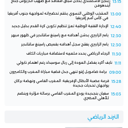
رينجرز الاسكتلندي يدخل سباق التعاقد مع صهيب الدريوش جناح
13:15
آيندهوفن
المنتخب الوطني النسوي يختتم تحضيراته لمواجهة جنوب أفريقيا
13:00
في كأس أمم إفريقيا
الإدارة التقنية الوطنية تعزز تنظيم تكوين كرة القدم بدليل جديد
12:40
ياسر الزابيري يدشن أهدافه مع راسينغ سانتاندير في ظهور مبهر
12:30
ياسر الزابيري يفتتح سجل أهدافه بقميص راسينغ سانتاندير
12:30
الرجاء الرياضي يحدد ملعبيه لاستضافة مباريات الكاف
11:30
نايف أكرد يفضل العودة إلى ريال سوسيداد رغم اهتمام نابولي
11:11
براءة صامويل إيتو تنهي جدل قضية مباراة المغرب والكاميرون
09:00
قرعة عصبة الأبطال الإفريقية: المغرب الفاسي ونهضة بركان
15:28
يواجهان تحديات جديدة
سفيان بنجديدة يودع المغرب الفاسي برسالة مؤثرة وينضم
15:03
للأهلي المصري
الترند الرياضي