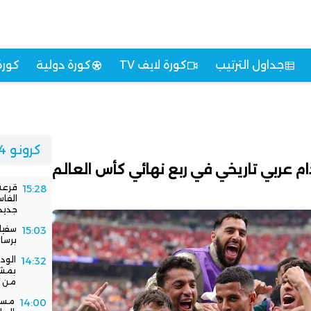
جداول الترتيب
كورة لايف TV
كورة دولية
كورة
كرونو 24
م عربي تاريخي في ربع نهائي كأس العالم
قرعة 
15:28
الفا
جديد
سفيا
15:03
برسا
الود
14:32
بمشا
من ا
مستق
14:00