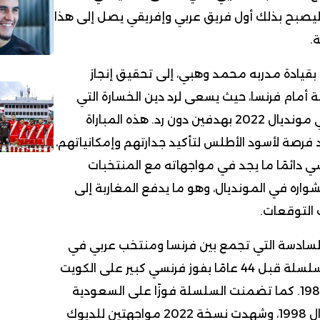
اجأة مدوية بدور الـ32، ليصبح بذلك أول فريق عربي وإفريقي يصل إلى هذا
.
قيادة مدربه محمد وهبي، إلى تحقيق إنجاز
 أمام فرنسا، حيث يسعى لرد دين الخسارة التي
تعرض لها في نصف نهائي مونديال 2022 بهدفين دون رد. هذه المباراة
فرصة لأسود الأطلس لتأكيد جدارتهم وإمكانياتهم،
ي دائمًا ما يجد في مواجهاته مع المنتخبات
شواره في المونديال، وهو ما يدفع المغاربة إلى
 التوقعات.
اة السادسة التي تجمع بين فرنسا ومنتخب عربي في
كأس العالم. بدأت هذه السلسلة قبل 44 عامًا بفوز فرنسي كبير على الكويت
بنتيجة 4-1 في مونديال 1982. كما تضمنت السلسلة فوزًا على السعودية
برباعية نظيفة في مونديال 1998، وشهدت نسخة 2022 مواجهتين للديوك