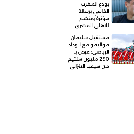
يودع المغرب
الفاسي برسالة
مؤثرة وينضم
للأهلي المصري
مستقبل سليمان
مواليمو مع الوداد
الرياضي: عرض بـ
250 مليون سنتيم
من سيمبا التنزاني