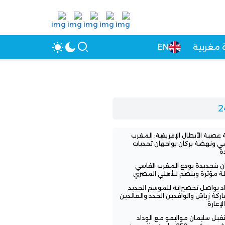
 مغربية
EN
عصبة الأبطال الإفريقية: المغرب
سي ونهضة بركان يواجهان تحديات
ة
ن بنجديدة يودع المغرب الفاسي
لة مؤثرة وينضم للأهلي المصري
اد يواصل تحضيراته للموسم الجديد
ركة زياش والوافدين الجدد والعائدين
لإعارة
بل سليمان مواليمو مع الوداد