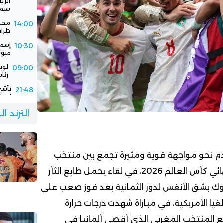
سيمب
محمد
14:00
طرابزو
إسما
10:30
ميون
لوي
09:00
رئاس
تأشي
21:48
إسبان
فيفا
21:00
الترند ا
باستض
الرج
16:30
جديد
دم نحو مواجهة قوية ومثيرة تجمع بين منتخب
فرنسا والمغرب في ربع نهائي كأس العالم 2026، في لقاء يحمل طابع الثأر
وك بشق الأنفس لدور الثمانية بعد فوز صعب على
فيا الأمريكية، في مباراة شهدت درجات حرارة
مع المنتخب المغربي الذي أقصى ألمانيا في