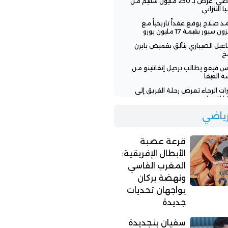
الرياضي: عرض بـ 250 مليون سنتيم من
ا التنزاني
 صلاح يوقع عقداً تاريخياً مع
ن سبور بقيمة 17 مليون يورو
عيل الصيباري يتألق بقميص بايرن
خ
س فيغو يطالب برحيل إنفانتينو من
ة الفيفا
رات الرجاء تعرض رحلة الفريق إلى
يا للخطر
 تنفي وعود إنفانتينو للمغرب
لرياضي
افة نهائي مونديال 2030
اء يطلب من لاعبيه البحث عن فرق
قرعة عصبة
ة
الأبطال الإفريقية:
المغرب الفاسي
ونهضة بركان
يواجهان تحديات
جديدة
سفيان بنجديدة