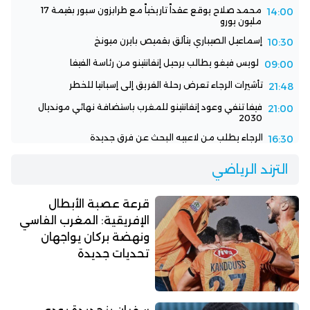
محمد صلاح يوقع عقداً تاريخياً مع طرابزون سبور بقيمة 17
14:00
مليون يورو
إسماعيل الصيباري يتألق بقميص بايرن ميونخ
10:30
لويس فيغو يطالب برحيل إنفانتينو من رئاسة الفيفا
09:00
تأشيرات الرجاء تعرض رحلة الفريق إلى إسبانيا للخطر
21:48
فيفا تنفي وعود إنفانتينو للمغرب باستضافة نهائي مونديال
21:00
2030
الرجاء يطلب من لاعبيه البحث عن فرق جديدة
16:30
الترند الرياضي
قرعة عصبة الأبطال
الإفريقية: المغرب الفاسي
ونهضة بركان يواجهان
تحديات جديدة