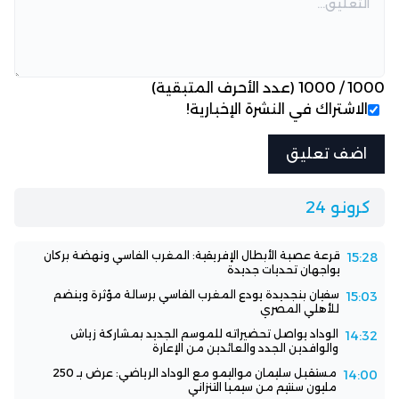
1000
/
1000
(عدد الأحرف المتبقية)
الاشتراك في النشرة الإخبارية!
كرونو 24
قرعة عصبة الأبطال الإفريقية: المغرب الفاسي ونهضة بركان
15:28
يواجهان تحديات جديدة
سفيان بنجديدة يودع المغرب الفاسي برسالة مؤثرة وينضم
15:03
للأهلي المصري
الوداد يواصل تحضيراته للموسم الجديد بمشاركة زياش
14:32
والوافدين الجدد والعائدين من الإعارة
مستقبل سليمان مواليمو مع الوداد الرياضي: عرض بـ 250
14:00
مليون سنتيم من سيمبا التنزاني