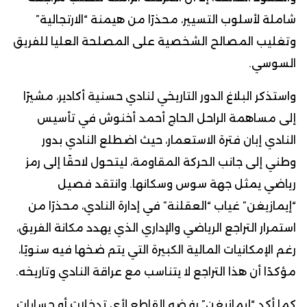
شاملة لأسلوب التسيير، محذرًا من هيمنة “الارتجالية”
وتغليب المصالح الشخصية على المصلحة العليا للفريق
السوسي.
واستذكر البلاغ الدور التاريخي لنادي حسنية أكادير، مشيرًا
إلى مساهمة الراحل الحاج أحمد أخنوش في تأسيس
النادي إبان فترة الاستعمار، حيث اضطلع النادي بدور
وطني إلى جانب الحركة المقاومة، ليتحول لاحقًا إلى رمز
رياضي يمثل جهة سوس وسكانها. وانتقد فصيل
“إيمازيغن” غياب “العقلنة” في إدارة النادي، محذرًا من
استمرار التراجع الرياضي والإداري الذي يهدد مكانة الفريق،
رغم الإمكانيات المالية الكبيرة التي يتم ضخها فيه سنويًا،
مؤكدًا أن هذا التراجع لا يتناسب مع عراقة النادي وتاريخه.
كما أكد “إيمازيغن” رفضه القاطع لأي تدخلات أو حسابات