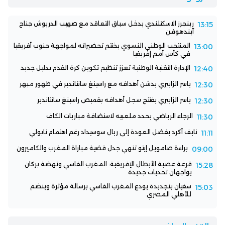
رينجرز الاسكتلندي يدخل سباق التعاقد مع صهيب الدريوش جناح
13:15
آيندهوفن
المنتخب الوطني النسوي يختتم تحضيراته لمواجهة جنوب أفريقيا
13:00
في كأس أمم إفريقيا
الإدارة التقنية الوطنية تعزز تنظيم تكوين كرة القدم بدليل جديد
12:40
ياسر الزابيري يدشن أهدافه مع راسينغ سانتاندير في ظهور مبهر
12:30
ياسر الزابيري يفتتح سجل أهدافه بقميص راسينغ سانتاندير
12:30
الرجاء الرياضي يحدد ملعبيه لاستضافة مباريات الكاف
11:30
نايف أكرد يفضل العودة إلى ريال سوسيداد رغم اهتمام نابولي
11:11
براءة صامويل إيتو تنهي جدل قضية مباراة المغرب والكاميرون
09:00
قرعة عصبة الأبطال الإفريقية: المغرب الفاسي ونهضة بركان
15:28
يواجهان تحديات جديدة
سفيان بنجديدة يودع المغرب الفاسي برسالة مؤثرة وينضم
15:03
للأهلي المصري