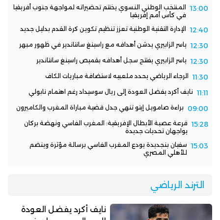
المنتخب الوطني النسوي يختتم تحضيراته لمواجهة جنوب أفريقيا
13:00
في كأس أمم إفريقيا
الإدارة التقنية الوطنية تعزز تنظيم تكوين كرة القدم بدليل جديد
12:40
ياسر الزابيري يدشن أهدافه مع راسينغ سانتاندير في ظهور مبهر
12:30
ياسر الزابيري يفتتح سجل أهدافه بقميص راسينغ سانتاندير
12:30
الرجاء الرياضي يحدد ملعبيه لاستضافة مباريات الكاف
11:30
نايف أكرد يفضل العودة إلى ريال سوسيداد رغم اهتمام نابولي
11:11
براءة صامويل إيتو تنهي جدل قضية مباراة المغرب والكاميرون
09:00
قرعة عصبة الأبطال الإفريقية: المغرب الفاسي ونهضة بركان
15:28
يواجهان تحديات جديدة
سفيان بنجديدة يودع المغرب الفاسي برسالة مؤثرة وينضم
15:03
للأهلي المصري
الترند الرياضي
نايف أكرد يفضل العودة