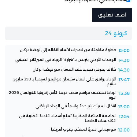
كرونو 24
خطوة مفاجئة من لاميرات لاتمام انتقاله إلى نهضة بركان
15:00
الوحدات الأردني يتربص بـ”شرارة” الرجاء في الميركاتو الصيفي
14:30
خلاف يعرقل تجديد عقد العسال مع نهضة بركان
14:30
الوداد يوافق على انتقال سليمان مواليمو لسيمبا بـ 350 مليون
13:47
سنتيم
الرباط تستضيف مراسم سحب قرعة كأس إفريقيا للفوتسال 2026
13:38
اليوم
انتقال لاميرات يثير جدلاً واسعاً في الوداد الرياضي
13:00
الجامعة الملكية المغربية تمنع أسماء الأندية الأجنبية في
12:54
الأكاديميات الخاصة
موسيماني مدربًا لمنتخب جنوب أفريقيا
12:00