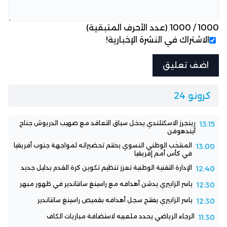
1000
/
1000
(عدد الأحرف المتبقية)
الاشتراك في النشرة الإخبارية!
كرونو 24
رينجرز الاسكتلندي يدخل سباق التعاقد مع صهيب الدريوش جناح
13:15
آيندهوفن
المنتخب الوطني النسوي يختتم تحضيراته لمواجهة جنوب أفريقيا
13:00
في كأس أمم إفريقيا
الإدارة التقنية الوطنية تعزز تنظيم تكوين كرة القدم بدليل جديد
12:40
ياسر الزابيري يدشن أهدافه مع راسينغ سانتاندير في ظهور مبهر
12:30
ياسر الزابيري يفتتح سجل أهدافه بقميص راسينغ سانتاندير
12:30
الرجاء الرياضي يحدد ملعبيه لاستضافة مباريات الكاف
11:30