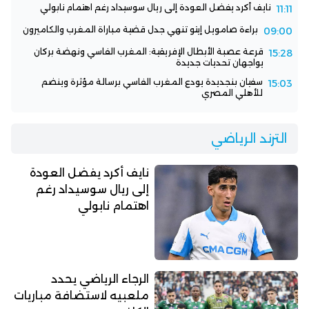
نايف أكرد يفضل العودة إلى ريال سوسيداد رغم اهتمام نابولي
11:11
براءة صامويل إيتو تنهي جدل قضية مباراة المغرب والكاميرون
09:00
قرعة عصبة الأبطال الإفريقية: المغرب الفاسي ونهضة بركان
15:28
يواجهان تحديات جديدة
سفيان بنجديدة يودع المغرب الفاسي برسالة مؤثرة وينضم
15:03
للأهلي المصري
الترند الرياضي
نايف أكرد يفضل العودة
إلى ريال سوسيداد رغم
اهتمام نابولي
الرجاء الرياضي يحدد
ملعبيه لاستضافة مباريات