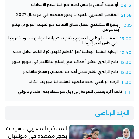
أولمبيك آسفي يؤسس لجنة احترافية لتدبير الانتدابات
09:12
المنتخب المغربي للسيدات يحجز مقعده في مونديال 2027
21:58
رينجرز الاسكتلندي يدخل سباق التعاقد مع صهيب الدريوش جناح
13:15
آيندهوفن
المنتخب الوطني النسوي يختتم تحضيراته لمواجهة جنوب أفريقيا
13:00
في كأس أمم إفريقيا
الإدارة التقنية الوطنية تعزز تنظيم تكوين كرة القدم بدليل جديد
12:40
ياسر الزابيري يدشن أهدافه مع راسينغ سانتاندير في ظهور مبهر
12:30
ياسر الزابيري يفتتح سجل أهدافه بقميص راسينغ سانتاندير
12:30
الرجاء الرياضي يحدد ملعبيه لاستضافة مباريات الكاف
11:30
نايف أكرد يفضل العودة إلى ريال سوسيداد رغم اهتمام نابولي
11:11
الترند الرياضي
المنتخب المغربي للسيدات
يحجز مقعده في مونديال