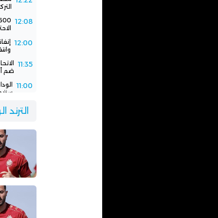
12:22
الترك
12:08
الاحت
إنفا
12:00
وانت
الاتح
11:35
ضم أك
11:00
سنتيم
الود
10:30
الترند ا
الفر