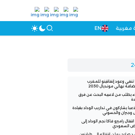
 مغربية
EN
 تنفي وعود إنفانتينو للمغرب
افة نهائي مونديال 2030
اء يطلب من لاعبيه البحث عن فرق
ة
3 لاعبا يشاركون في تداريب الوداد بقيادة
 وجبران والحسوني
انتقال راميرو فاكا نجم الوداد إلى
اض السعودي
 صلاح يعلن انتقاله إلى طرابزون