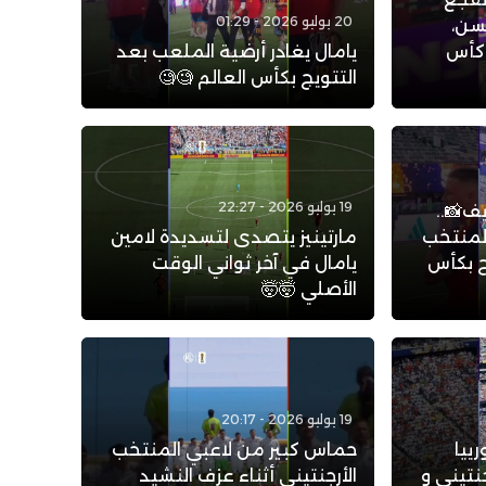
20 يوليو 2026 - 01:29
سن،
 كأس
يامال يغادر أرضية الملعب بعد
التتويج بكأس العالم 🧐🧐
19 يوليو 2026 - 22:27
ف📸..
لمنتخب
مارتينيز يتصدى لتسديدة لامين
يج بكأس
يامال في آخر ثواني الوقت
الأصلي 🤯🤯
19 يوليو 2026 - 20:17
ييا
حماس كبير من لاعبي المنتخب
نتيني و
الأرجنتيني أثناء عزف النشيد