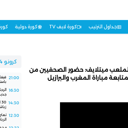
جداول الترتيب
كورة لايف TV
كورة دولية
كورة
كرونو 24
 لملعب ميتلايف: حضور الصحفيين من
تابعة مباراة المغرب والبرازيل
فيفا
21:00
باستض
الرج
16:30
جديد
0
14:30
زياش
تعثر 
12:30
الري
محمد