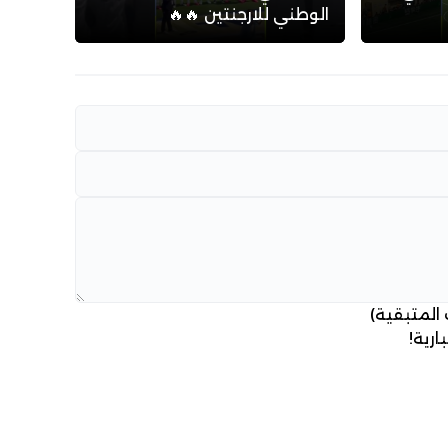
الوطني للارجنتين 🔥🔥
 المتبقية)
ارية!