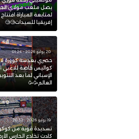
يصل ملعب مولاي الح
لمتابعة المباراة افتتاح
إفريقيا للسيدات🧐🧐
20 يوليو 2026 - 01:24
حصري بعدسة كوورة لاي
كواليس خاصة للاعبي ا
الإسباني لما بعد التتو
العالم🥳🥳
19 يوليو 2026 - 20:52
تسديدة قوية من كوكور
كادت تخادع الحارس الأرج