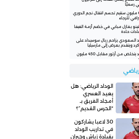
ي رسميًا
600 مليون سنتيم تحسم انتقال نجم الدوري
رافي للرجاء
نتينو يغازل مبابي في خضم أزمة الفيفا
قادات حادة
اد السعودي يزاحم ريال سوسيداد على
رد ويتقدم بعرض إلى مارسيليا
الوداد يتخلص من أرثور مقابل 450 مليون
اد الرياضي: هل يعيد العسري أمجاد
لرياضي
يق بـ “الحرس القديم”؟
الوداد الرياضي: هل
يعيد العسري
أمجاد الفريق بـ
“الحرس القديم”؟
30 لاعبا يشاركون
في تداريب الوداد
بقيادة زياش وجبران