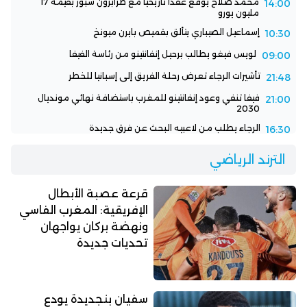
محمد صلاح يوقع عقداً تاريخياً مع طرابزون سبور بقيمة 17
14:00
مليون يورو
إسماعيل الصيباري يتألق بقميص بايرن ميونخ
10:30
لويس فيغو يطالب برحيل إنفانتينو من رئاسة الفيفا
09:00
تأشيرات الرجاء تعرض رحلة الفريق إلى إسبانيا للخطر
21:48
فيفا تنفي وعود إنفانتينو للمغرب باستضافة نهائي مونديال
21:00
2030
الرجاء يطلب من لاعبيه البحث عن فرق جديدة
16:30
الترند الرياضي
قرعة عصبة الأبطال
الإفريقية: المغرب الفاسي
ونهضة بركان يواجهان
تحديات جديدة
سفيان بنجديدة يودع