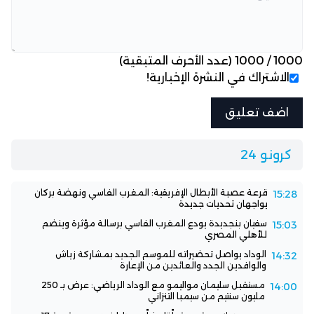
1000
/
1000
(عدد الأحرف المتبقية)
الاشتراك في النشرة الإخبارية!
كرونو 24
قرعة عصبة الأبطال الإفريقية: المغرب الفاسي ونهضة بركان
15:28
يواجهان تحديات جديدة
سفيان بنجديدة يودع المغرب الفاسي برسالة مؤثرة وينضم
15:03
للأهلي المصري
الوداد يواصل تحضيراته للموسم الجديد بمشاركة زياش
14:32
والوافدين الجدد والعائدين من الإعارة
مستقبل سليمان مواليمو مع الوداد الرياضي: عرض بـ 250
14:00
مليون سنتيم من سيمبا التنزاني