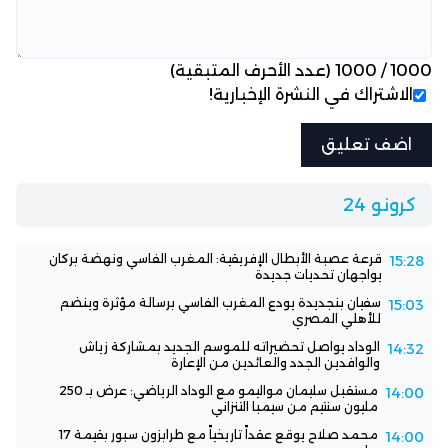
1000
/
1000
(عدد الأحرف المتبقية)
الاشتراك في النشرة الإخبارية!
كرونو 24
قرعة عصبة الأبطال الإفريقية: المغرب الفاسي ونهضة بركان
15:28
يواجهان تحديات جديدة
سفيان بنجديدة يودع المغرب الفاسي برسالة مؤثرة وينضم
15:03
للأهلي المصري
الوداد يواصل تحضيراته للموسم الجديد بمشاركة زياش
14:32
والوافدين الجدد والعائدين من الإعارة
مستقبل سليمان مواليمو مع الوداد الرياضي: عرض بـ 250
14:00
مليون سنتيم من سيمبا التنزاني
محمد صلاح يوقع عقداً تاريخياً مع طرابزون سبور بقيمة 17
14:00