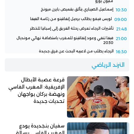
مليون يورو
إسماعيل الصيباري يتألق بقميص بايرن ميونخ
10:30
لويس فيغو يطالب برحيل إنفانتينو من رئاسة الفيفا
09:00
تأشيرات الرجاء تعرض رحلة الفريق إلى إسبانيا للخطر
21:48
فيفا تنفي وعود إنفانتينو للمغرب باستضافة نهائي مونديال
21:00
2030
الرجاء يطلب من لاعبيه البحث عن فرق جديدة
16:30
الترند الرياضي
قرعة عصبة الأبطال
الإفريقية: المغرب الفاسي
ونهضة بركان يواجهان
تحديات جديدة
سفيان بنجديدة يودع
المغرب الفاسي برسالة