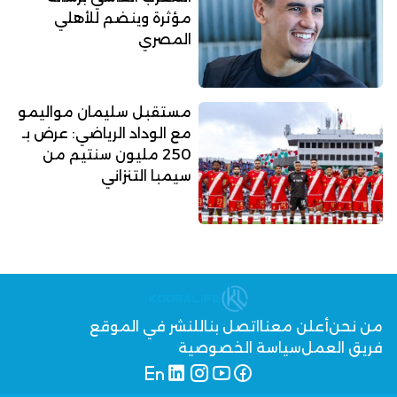
مؤثرة وينضم للأهلي
المصري
مستقبل سليمان مواليمو
مع الوداد الرياضي: عرض بـ
250 مليون سنتيم من
سيمبا التنزاني
من نحن
أعلن معنا
اتصل بنا
للنشر في الموقع
فريق العمل
سياسة الخصوصية