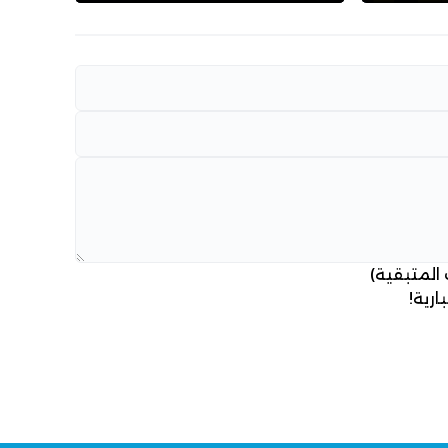
 المتبقية)
ارية!