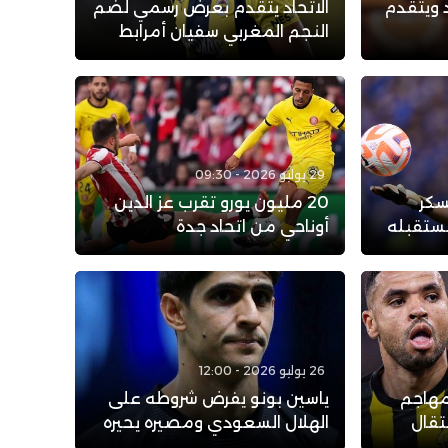
 ويتقدم
الاتحاد يتقدم بعرض رسمي لضم
النجم المغربي سفيان أمرابط
29 يوليو 2026 - 09:30
سكر
20 مليون يورو تقرب عز الدين
مستقبله
أوناحي من اتحاد جدة
26 يوليو 2026 - 12:00
لمهاجم
ياسين بونو يفرض شروطه على
تقال
الهلال السعودي ومصيره يحيره