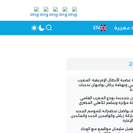
 مغربية
EN
عصبة الأبطال الإفريقية: المغرب
سي ونهضة بركان يواجهان تحديات
ة
ن بنجديدة يودع المغرب الفاسي
لة مؤثرة وينضم للأهلي المصري
اد يواصل تحضيراته للموسم الجديد
ركة زياش والوافدين الجدد والعائدين
لإعارة
بل سليمان مواليمو مع الوداد