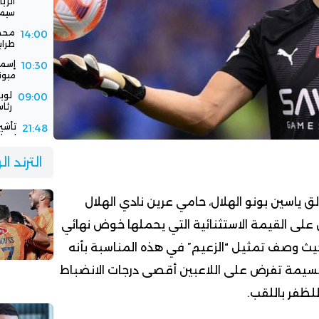
سيمب
محمد
14:00
طرابزو
إسما
10:30
ميون
لوي
09:00
رئاس
تأشي
21:48
إسبان
فيفا
21:00
الترند ا
باستض
الرج
16:30
جديد
ق ياسين بونو الهلال، حامي عرين نادي الهلال
لى القيمة الاستثنائية التي يحملها خوض نهائي
يث وصف تمثيل “الزعيم” في هذه المناسبة بأنه
يمة تفرض على اللاعبين أقصى درجات الانضباط
للظفر باللقب.