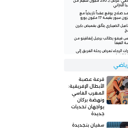
الرياضي: عرض بـ 250 مليون سنتيم من
ا التنزاني
 صلاح يوقع عقداً تاريخياً مع
ن سبور بقيمة 17 مليون يورو
عيل الصيباري يتألق بقميص بايرن
خ
س فيغو يطالب برحيل إنفانتينو من
ة الفيفا
رات الرجاء تعرض رحلة الفريق إلى
يا للخطر
 تنفي وعود إنفانتينو للمغرب
لرياضي
افة نهائي مونديال 2030
اء يطلب من لاعبيه البحث عن فرق
قرعة عصبة
ة
الأبطال الإفريقية:
المغرب الفاسي
ونهضة بركان
يواجهان تحديات
جديدة
سفيان بنجديدة