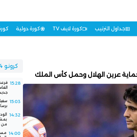
جداول الترتيب
كورة لايف TV
كورة دولية
كورة
كرونو 24
حماية عرين الهلال وحمل كأس الملك
قرعة 
15:28
الفا
جديد
سفيا
15:03
برسا
الود
14:32
بمشا
من ا
مستق
14:00