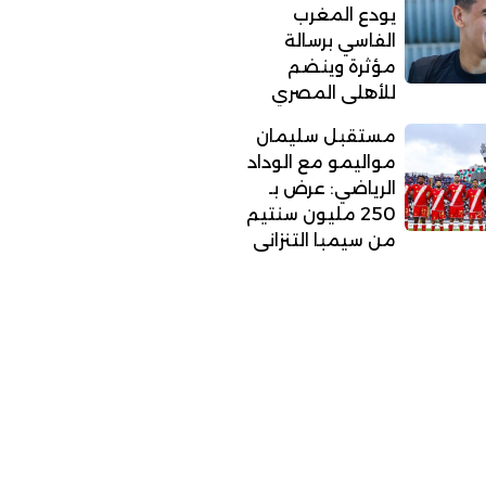
يودع المغرب
الفاسي برسالة
مؤثرة وينضم
للأهلي المصري
مستقبل سليمان
مواليمو مع الوداد
الرياضي: عرض بـ
250 مليون سنتيم
من سيمبا التنزاني