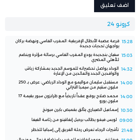
كرونو 24
قرعة عصبة الأبطال الإفريقية: المغرب الفاسي ونهضة بركان
15:28
يواجهان تحديات جديدة
سفيان بنجديدة يودع المغرب الفاسي برسالة مؤثرة وينضم
15:03
للأهلي المصري
الوداد يواصل تحضيراته للموسم الجديد بمشاركة زياش
14:32
والوافدين الجدد والعائدين من الإعارة
مستقبل سليمان مواليمو مع الوداد الرياضي: عرض بـ 250
14:00
مليون سنتيم من سيمبا التنزاني
محمد صلاح يوقع عقداً تاريخياً مع طرابزون سبور بقيمة 17
14:00
مليون يورو
إسماعيل الصيباري يتألق بقميص بايرن ميونخ
10:30
لويس فيغو يطالب برحيل إنفانتينو من رئاسة الفيفا
09:00
تأشيرات الرجاء تعرض رحلة الفريق إلى إسبانيا للخطر
21:48
فيفا تنفي وعود إنفانتينو للمغرب باستضافة نهائي مونديال