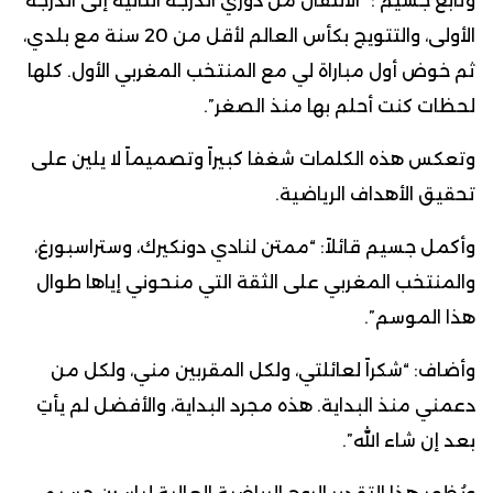
وتابع جسيم : “الانتقال من دوري الدرجة الثانية إلى الدرجة
الأولى، والتتويج بكأس العالم لأقل من 20 سنة مع بلدي،
ثم خوض أول مباراة لي مع المنتخب المغربي الأول. كلها
لحظات كنت أحلم بها منذ الصغر”.
وتعكس هذه الكلمات شغفا كبيراً وتصميماً لا يلين على
تحقيق الأهداف الرياضية.
وأكمل جسيم قائلاً: “ممتن لنادي دونكيرك، وستراسبورغ،
والمنتخب المغربي على الثقة التي منحوني إياها طوال
هذا الموسم”.
وأضاف: “شكراً لعائلتي، ولكل المقربين مني، ولكل من
دعمني منذ البداية. هذه مجرد البداية، والأفضل لم يأتِ
بعد إن شاء الله”.