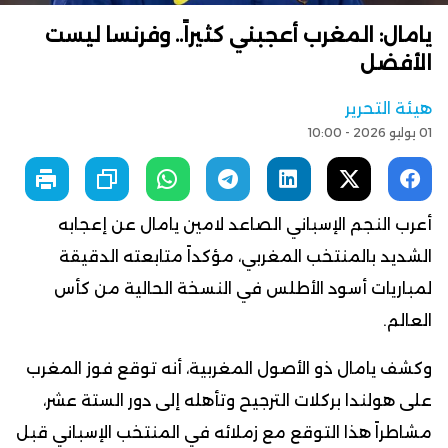
يامال: المغرب أعجبني كثيراً.. وفرنسا ليست
الأفضل
هيئة التحرير
01 يوليو 2026 - 10:00
أعرب النجم الإسباني الصاعد لامين يامال عن إعجابه
الشديد بالمنتخب المغربي، مؤكداً متابعته الدقيقة
لمباريات أسود الأطلس في النسخة الحالية من كأس
العالم.
وكشف يامال ذو الأصول المغربية، أنه توقع فوز المغرب
على هولندا بركلات الترجيح وتأهله إلى دور الستة عشر،
مشاطراً هذا التوقع مع زملائه في المنتخب الإسباني قبل