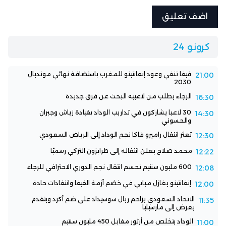
كرونو 24
فيفا تنفي وعود إنفانتينو للمغرب باستضافة نهائي مونديال
21:00
2030
الرجاء يطلب من لاعبيه البحث عن فرق جديدة
16:30
30 لاعبا يشاركون في تداريب الوداد بقيادة زياش وجبران
14:30
والحسوني
تعثر انتقال راميرو فاكا نجم الوداد إلى الرياض السعودي
12:30
محمد صلاح يعلن انتقاله إلى طرابزون التركي رسميًا
12:22
600 مليون سنتيم تحسم انتقال نجم الدوري الاحترافي للرجاء
12:08
إنفانتينو يغازل مبابي في خضم أزمة الفيفا وانتقادات حادة
12:00
الاتحاد السعودي يزاحم ريال سوسيداد على ضم أكرد ويتقدم
11:35
بعرض إلى مارسيليا
الوداد يتخلص من أرثور مقابل 450 مليون سنتيم
11:00