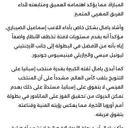
المباراة، مما يؤكد اهتمامه العميق ومتابعته لأداء
الفريق المغربي المتميز.
وأشاد يامال بشكل خاص بأداء اللاعب إسماعيل الصيباري،
مؤكداً أنه يقدم مستويات لافتة تخطف الأنظار، واصفاً
إياه بأنه من الأفضل في البطولة إلى جانب الأرجنتيني
ليونيل ميسي والبرازيلي فينيسيوس جونيور.
كما أبدى يامال ثقته الكبيرة بقدرة منتخب إسبانيا على
التتويج بلقب كأس العالم، مشدداً على أن المنتخب
الفرنسي لا يتفوق على إسبانيا، مستدلاً على ذلك بعدم
تمكن الديوك من تحقيق الفوز على الماتادور في بطولة
أمم أوروبا الأخيرة، مما يعكس رؤيته الفنية وقناعته
بتفوق فريقه.