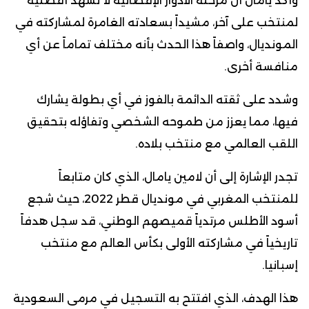
وأكد يامال أن مرحلة الأدوار الإقصائية لا تشهد أفضلية
لمنتخب على آخر، مشيداً بسعادته الغامرة لمشاركته في
المونديال، واصفاً هذا الحدث بأنه مختلف تماماً عن أي
منافسة أخرى.
وشدد على ثقته الدائمة بالفوز في أي بطولة يشارك
فيها، مما يعزز من طموحه الشخصي وتفاؤله بتحقيق
اللقب العالمي مع منتخب بلاده.
تجدر الإشارة إلى أن لامين يامال، الذي كان متابعاً
للمنتخب المغربي في مونديال قطر 2022، حيث شجع
أسود الأطلس مرتدياً قميصهم الوطني، قد سجل هدفاً
تاريخياً في مشاركته الأولى بكأس العالم مع منتخب
إسبانيا.
هذا الهدف، الذي افتتح به التسجيل في مرمى السعودية