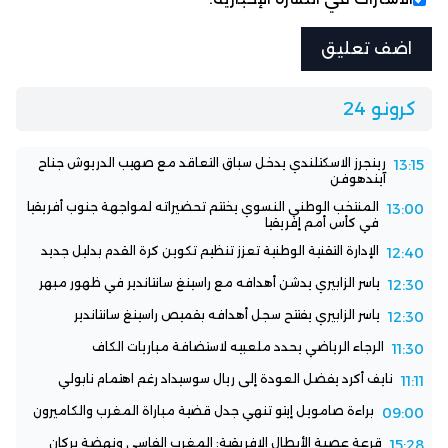
كرونو 24
رينجرز الاسكتلندي يدخل سباق التعاقد مع صهيب الدريوش جناح
13:15
آيندهوفن
المنتخب الوطني النسوي يختتم تحضيراته لمواجهة جنوب أفريقيا
13:00
في كأس أمم إفريقيا
الإدارة التقنية الوطنية تعزز تنظيم تكوين كرة القدم بدليل جديد
12:40
ياسر الزابيري يدشن أهدافه مع راسينغ سانتاندير في ظهور مبهر
12:30
ياسر الزابيري يفتتح سجل أهدافه بقميص راسينغ سانتاندير
12:30
الرجاء الرياضي يحدد ملعبيه لاستضافة مباريات الكاف
11:30
نايف أكرد يفضل العودة إلى ريال سوسيداد رغم اهتمام نابولي
11:11
براءة صامويل إيتو تنهي جدل قضية مباراة المغرب والكاميرون
09:00
قرعة عصبة الأبطال الإفريقية: المغرب الفاسي ونهضة بركان
15:28