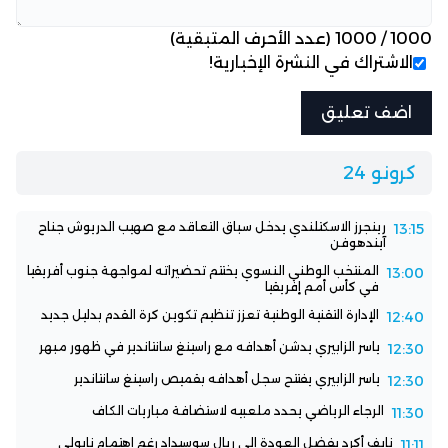
1000
/
1000
(عدد الأحرف المتبقية)
الاشتراك في النشرة الإخبارية!
كرونو 24
رينجرز الاسكتلندي يدخل سباق التعاقد مع صهيب الدريوش جناح
13:15
آيندهوفن
المنتخب الوطني النسوي يختتم تحضيراته لمواجهة جنوب أفريقيا
13:00
في كأس أمم إفريقيا
الإدارة التقنية الوطنية تعزز تنظيم تكوين كرة القدم بدليل جديد
12:40
ياسر الزابيري يدشن أهدافه مع راسينغ سانتاندير في ظهور مبهر
12:30
ياسر الزابيري يفتتح سجل أهدافه بقميص راسينغ سانتاندير
12:30
الرجاء الرياضي يحدد ملعبيه لاستضافة مباريات الكاف
11:30
نايف أكرد يفضل العودة إلى ريال سوسيداد رغم اهتمام نابولي
11:11