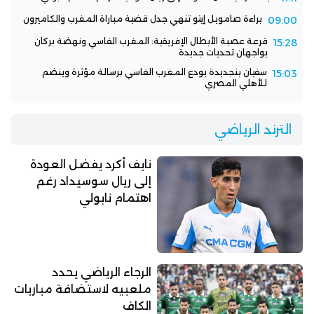
براءة صامويل إيتو تنهي جدل قضية مباراة المغرب والكاميرون
09:00
قرعة عصبة الأبطال الإفريقية: المغرب الفاسي ونهضة بركان
15:28
يواجهان تحديات جديدة
سفيان بنجديدة يودع المغرب الفاسي برسالة مؤثرة وينضم
15:03
للأهلي المصري
الترند الرياضي
نايف أكرد يفضل العودة
إلى ريال سوسيداد رغم
اهتمام نابولي
الرجاء الرياضي يحدد
ملعبيه لاستضافة مباريات
الكاف