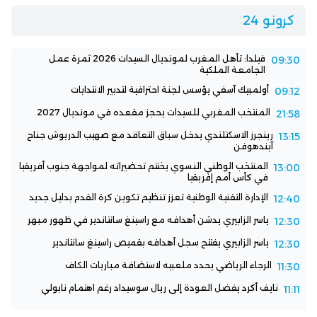
كرونو 24
فيلدا: تأهل المغرب لمونديال السيدات 2026 ثمرة عمل
09:30
الجامعة الملكية
أولمبيك آسفي يؤسس لجنة احترافية لتدبير الانتدابات
09:12
المنتخب المغربي للسيدات يحجز مقعده في مونديال 2027
21:58
رينجرز الاسكتلندي يدخل سباق التعاقد مع صهيب الدريوش جناح
13:15
آيندهوفن
المنتخب الوطني النسوي يختتم تحضيراته لمواجهة جنوب أفريقيا
13:00
في كأس أمم إفريقيا
الإدارة التقنية الوطنية تعزز تنظيم تكوين كرة القدم بدليل جديد
12:40
ياسر الزابيري يدشن أهدافه مع راسينغ سانتاندير في ظهور مبهر
12:30
ياسر الزابيري يفتتح سجل أهدافه بقميص راسينغ سانتاندير
12:30
الرجاء الرياضي يحدد ملعبيه لاستضافة مباريات الكاف
11:30
نايف أكرد يفضل العودة إلى ريال سوسيداد رغم اهتمام نابولي
11:11